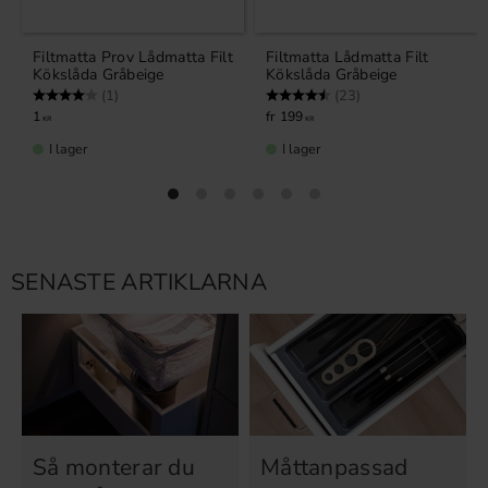
Filtmatta Prov Lådmatta Filt
Filtmatta Lådmatta Filt
Kökslåda Gråbeige
Kökslåda Gråbeige
Betyg:
4.0 utav 5 stjärnor
Betyg:
4.7 utav 5 stjärnor
(1)
(23)
1
199
KR
KR
I lager
I lager
SENASTE ARTIKLARNA
Så monterar du
Måttanpassad