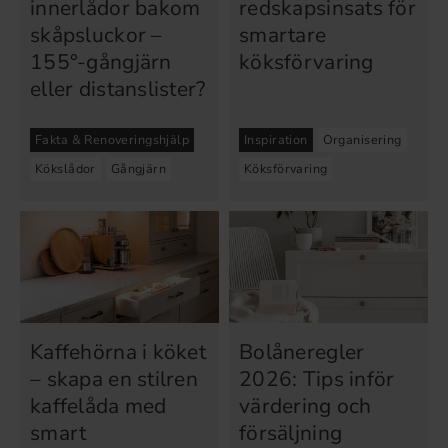
innerlådor bakom
redskapsinsats för
skåpsluckor –
smartare
155°-gångjärn
köksförvaring
eller distanslister?
Fakta & Renoveringshjälp
Inspiration
Organisering
Kökslådor
Gångjärn
Köksförvaring
Kaffehörna i köket
Bolåneregler
– skapa en stilren
2026: Tips inför
kaffelåda med
värdering och
smart
försäljning