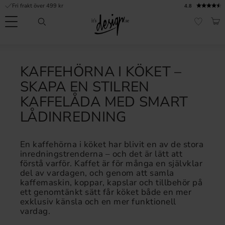
Fri frakt över 499 kr
4.8
Meny
KUN
FAVORI
Kundtjänst
Mina
Valuta
INFORMATION
sidor |
KAFFEHÖRNA I KÖKET –
It's
Vanliga frågor
SKAPA EN STILREN
Design
KAFFELÅDA MED SMART
Inspiration & Tips
LÅDINREDNING
r
En kaffehörna i köket har blivit en av de stora
inredningstrenderna – och det är lätt att
förstå varför. Kaffet är för många en självklar
del av vardagen, och genom att samla
kaffemaskin, koppar, kapslar och tillbehör på
ett genomtänkt sätt får köket både en mer
exklusiv känsla och en mer funktionell
vardag.