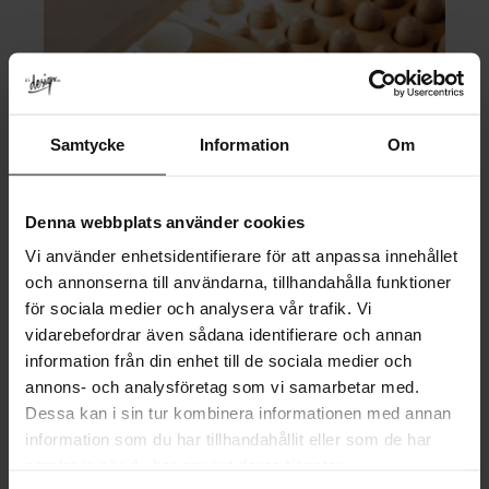
Samtycke
Information
Om
Denna webbplats använder cookies
Vi använder enhetsidentifierare för att anpassa innehållet
och annonserna till användarna, tillhandahålla funktioner
för sociala medier och analysera vår trafik. Vi
vidarebefordrar även sådana identifierare och annan
information från din enhet till de sociala medier och
Kaffeförvaring för olika köksstilar
annons- och analysföretag som vi samarbetar med.
Dessa kan i sin tur kombinera informationen med annan
En kaffelåda i ek fungerar lika fint i ett modernt kök som i ett
information som du har tillhandahållit eller som de har
mer klassiskt eller lantligt kök. Träet ger värme samtidigt
som den tydliga indelningen gör lådan mer organiserad och
samlat in när du har använt deras tjänster.
lätt att använda i vardagen.