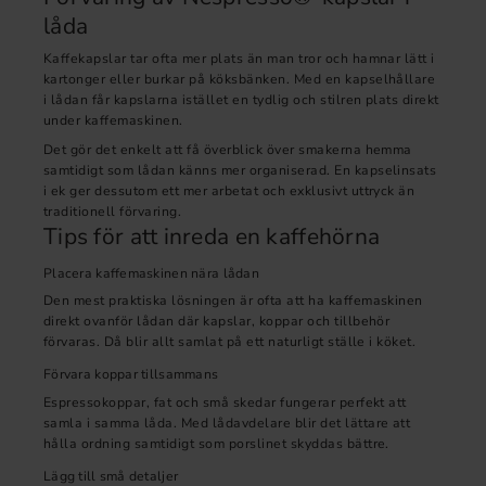
låda
Kaffekapslar tar ofta mer plats än man tror och hamnar lätt i
kartonger eller burkar på köksbänken. Med en kapselhållare
i lådan får kapslarna istället en tydlig och stilren plats direkt
under kaffemaskinen.
Det gör det enkelt att få överblick över smakerna hemma
samtidigt som lådan känns mer organiserad. En kapselinsats
i ek ger dessutom ett mer arbetat och exklusivt uttryck än
traditionell förvaring.
Tips för att inreda en kaffehörna
Placera kaffemaskinen nära lådan
Den mest praktiska lösningen är ofta att ha kaffemaskinen
direkt ovanför lådan där kapslar, koppar och tillbehör
förvaras. Då blir allt samlat på ett naturligt ställe i köket.
Förvara koppar tillsammans
Espressokoppar, fat och små skedar fungerar perfekt att
samla i samma låda. Med lådavdelare blir det lättare att
hålla ordning samtidigt som porslinet skyddas bättre.
Lägg till små detaljer