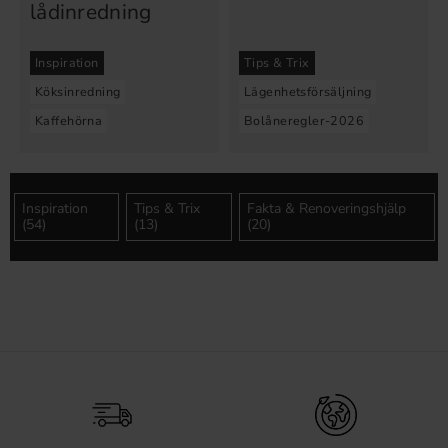
lådinredning
Inspiration
Tips & Trix
Köksinredning
Lägenhetsförsäljning
Kaffehörna
Bolåneregler-2026
Inspiration
Tips & Trix
Fakta & Renoveringshjälp
(54)
(13)
(20)