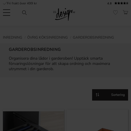
Fri frakt över 499 kr
4.8
Meny
KUN
FAVORI
Kundtjänst
Mina
Valuta
INFORMATION
INREDNING
ÖVRIG KÖKSINREDNING
GARDEROBSINREDNING
sidor |
It's
Vanliga frågor
GARDEROBSINREDNING
Design
Organisera dina lådor i garderoben! Upptäck smarta
Inspiration & Tips
förvaringslösningar för att skapa ordning och maximera
utrymmet i din garderob.
r
Välj sortering