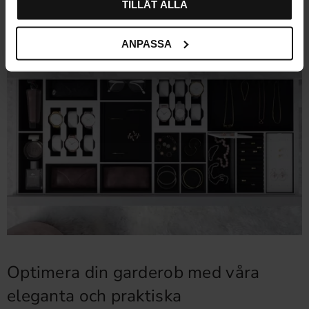
TILLÅT ALLA
I lager
I lager
39
%
ANPASSA
Optimera din garderob med våra
eleganta och praktiska