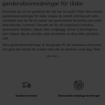
garderobsinredningar för lådor
Drömmer du om en garderob där allt har sin plats? Med våra smarta
garderobsinredningar för lådor skapar du enkelt ordning och reda –
samtidigt som du får en vacker och genomtänkt förvaring som lyfter
hela känslan i rummet. Oavsett om du vill organisera smycken,
accessoarer, klockor, slipsar eller småplagg, så har vi lösningarna
som hjälper dig att utnyttja varje centimeter av dina lådor på bästa
sätt.
Våra garderobsinredningar är designade för att maximera utrymmet
och göra det enkelt att snabbt hitta det du behöver, varje dag. Tänk
dig att öppna en låda och direkt se alla dina accessoarer prydligt
sorterade – utan trassel och letande. Med rätt förvaring skapar du
inte bara ordning, utan även en känsla av lyx och harmoni i din
garderob.
Bygg din egen smyckesförvaring – stilrent och
funktionellt
Att förvara smycken snyggt och överskådligt behöver varken vara
svårt eller dyrt. Med våra specialdesignade
smyckesinsatser
kan du
Snabba leveranser
Återanvända emballage & kartonger
enkelt förvandla en vanlig låda till en elegant smyckesförvaring. Våra
smyckeslådor har praktiska fack i olika storlekar för ringar, halsband,