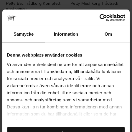
Pelly Bac Trådkorg Komplett
Pelly Meshkorg Trådback
med gejder
199
249
389
KR
KR
KR
I lager
I lager
20
%
Samtycke
Information
Om
Denna webbplats använder cookies
Vi använder enhetsidentifierare för att anpassa innehållet
och annonserna till användarna, tillhandahålla funktioner
för sociala medier och analysera vår trafik. Vi
vidarebefordrar även sådana identifierare och annan
information från din enhet till de sociala medier och
Lägg till i favoriter
Lägg till i fa
annons- och analysföretag som vi samarbetar med.
Dessa kan i sin tur kombinera informationen med annan
information som du har tillhandahållit eller som de har
Pelly Slips- & bälteshängare
Trådkorg Komplett med
gejder
samlat in när du har använt deras tjänster.
699
199
328
KR
KR
KR