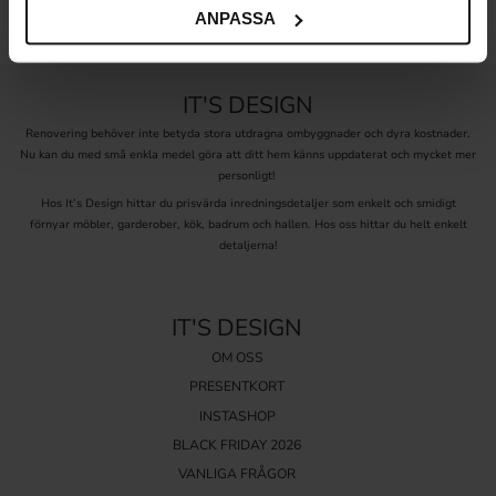
ANPASSA
IT'S DESIGN
Renovering behöver inte betyda stora utdragna ombyggnader och dyra kostnader.
Nu kan du med små enkla medel göra att ditt hem känns uppdaterat och mycket mer
personligt!
Hos It’s Design hittar du prisvärda inredningsdetaljer som enkelt och smidigt
förnyar möbler, garderober, kök, badrum och hallen. Hos oss hittar du helt enkelt
detaljerna!
IT'S DESIGN
OM OSS
PRESENTKORT
INSTASHOP
BLACK FRIDAY 2026
VANLIGA FRÅGOR