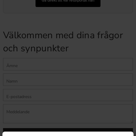
Gå direkt till vår returportal här!
Välkommen med dina frågor
och synpunkter
SKICKA