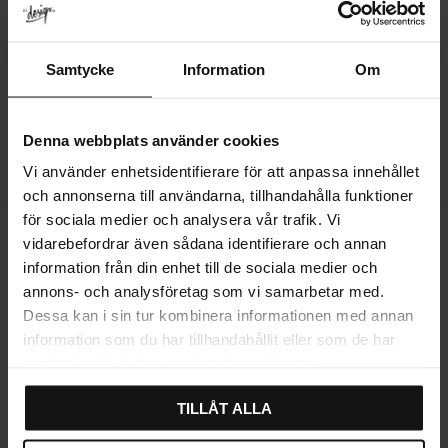
Dina personuppgifter behandlas i enlighet med vår
integritetspolicy
.
E-post:
Samtycke
Information
Om
Kundfrågor - kontakt@itsdesign.se
Telefon:
Kundfrågor (Vardagar 10.00 - 17.00) - 013 - 10 10 05
Denna webbplats använder cookies
Vi använder enhetsidentifierare för att anpassa innehållet
och annonserna till användarna, tillhandahålla funktioner
för sociala medier och analysera vår trafik. Vi
vidarebefordrar även sådana identifierare och annan
information från din enhet till de sociala medier och
annons- och analysföretag som vi samarbetar med.
Dessa kan i sin tur kombinera informationen med annan
Snabba leveranser
Återanvända emballage & kartonger
information som du har tillhandahållit eller som de har
samlat in när du har använt deras tjänster.
TILLÅT ALLA
30 dagars öppet köp
Säkra betalningar