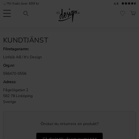
Fri frakt över 499 kr
4.8
Meny
KUN
FAVORI
Kundtjänst
Mina
Valuta
KUNDTJÄNST
INFORMATION
sidor |
It's
Vanliga frågor
Företagsnamn:
Design
Linfalk AB / It's Design
Inspiration & Tips
Org.nr:
556470-0556
r
Adress:
Fågelögatan 2
582 78 Linköping
Sverige
Önskar du returnera en produkt?