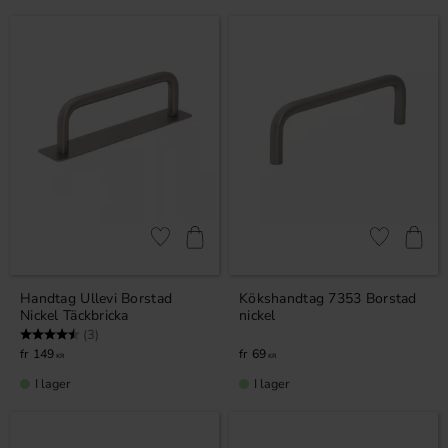
Lägg till i favoriter
Lägg till i fa
Handtag Ullevi Borstad
Kökshandtag 7353 Borstad
Nickel Täckbricka
nickel
Betyg:
4.7 utav 5 stjärnor
(3)
149
69
KR
KR
I lager
I lager