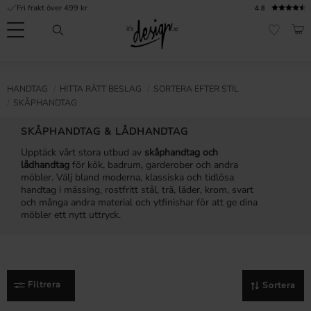
Fri frakt över 499 kr
4.8
Meny
KUN
FAVORI
Kundtjänst
Mina
Valuta
INFORMATION
HANDTAG
HITTA RÄTT BESLAG
SORTERA EFTER STIL
sidor |
SKÅPHANDTAG
It's
Vanliga frågor
Design
SKÅPHANDTAG & LÅDHANDTAG
Inspiration & Tips
Upptäck vårt stora utbud av
skåphandtag och
lådhandtag
för kök, badrum, garderober och andra
r
möbler. Välj bland moderna, klassiska och tidlösa
handtag i mässing, rostfritt stål, trä, läder, krom, svart
och många andra material och ytfinishar för att ge dina
möbler ett nytt uttryck.
Filtrera
Sortera