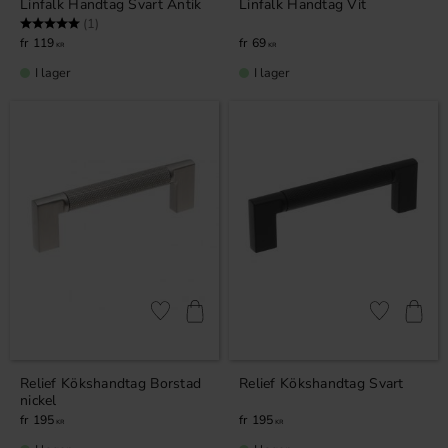
Linfalk Handtag Svart Antik
Linfalk Handtag Vit
Betyg:
5.0 utav 5 stjärnor
(1)
119
69
KR
KR
I lager
I lager
Lägg till i favoriter
Lägg till i fa
Relief Kökshandtag Borstad
Relief Kökshandtag Svart
nickel
195
195
KR
KR