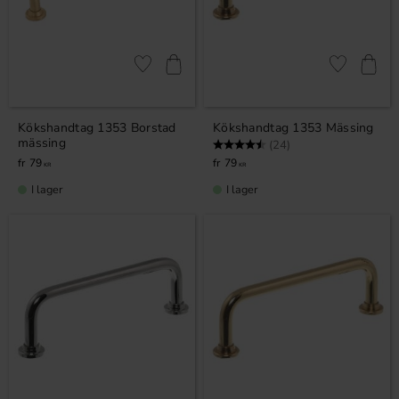
Lägg till i favoriter
Lägg till i fa
Kökshandtag 1353 Borstad
Kökshandtag 1353 Mässing
mässing
Betyg:
4.9 utav 5 stjärnor
(24)
79
79
KR
KR
I lager
I lager