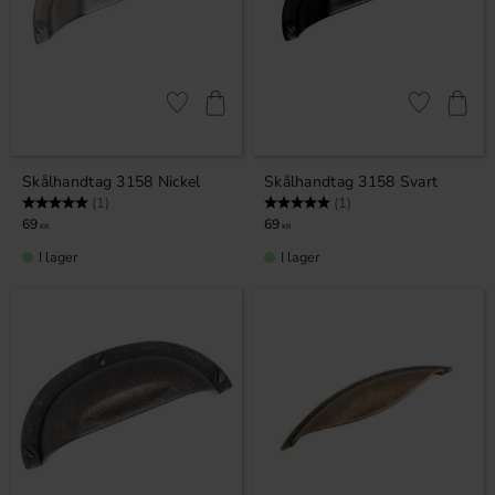
Lägg till i favoriter
Lägg till i fa
Skålhandtag 3158 Nickel
Skålhandtag 3158 Svart
Betyg:
5.0 utav 5 stjärnor
Betyg:
5.0 utav 5 stjärnor
(1)
(1)
69
69
KR
KR
I lager
I lager