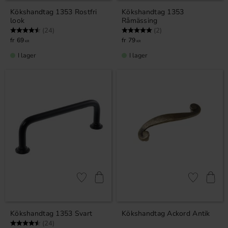
Kökshandtag 1353 Rostfri
Kökshandtag 1353
look
Råmässing
Betyg:
4.9 utav 5 stjärnor
Betyg:
5.0 utav 5 stjärnor
(24)
(2)
69
79
KR
KR
I lager
I lager
Lägg till i favoriter
Lägg till i fa
Kökshandtag 1353 Svart
Kökshandtag Ackord Antik
Betyg:
4.9 utav 5 stjärnor
(24)