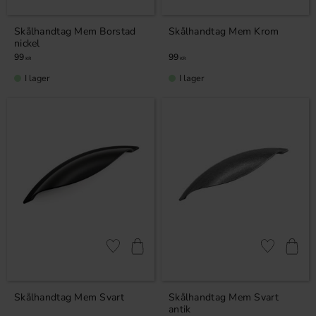
Skålhandtag Mem Borstad
Skålhandtag Mem Krom
nickel
99
99
KR
KR
I lager
I lager
Lägg till i favoriter
Lägg till i fa
Skålhandtag Mem Svart
Skålhandtag Mem Svart
antik