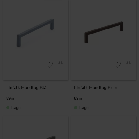
Lägg till i favoriter
Lägg till i fa
Linfalk Handtag Blå
Linfalk Handtag Brun
89
89
KR
KR
I lager
I lager