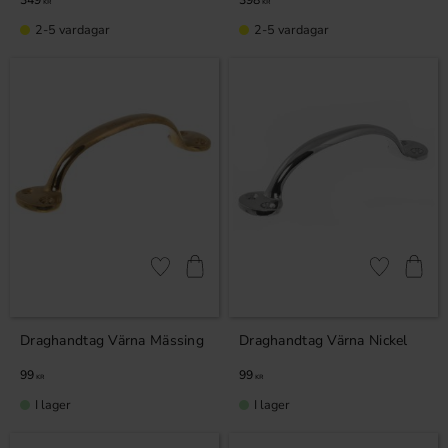
349
398
KR
KR
2-5 vardagar
2-5 vardagar
Lägg till i favoriter
Lägg till i fa
Draghandtag Värna Mässing
Draghandtag Värna Nickel
99
99
KR
KR
I lager
I lager