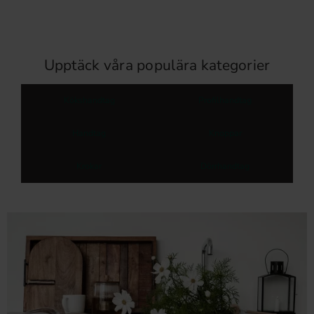
Upptäck våra populära kategorier
Kökshandtag
Profilhandtag
Handtag
Knoppar
Krokar
Dörrhandtag