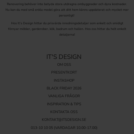
Renovering behöver inte betyda stora utdragna ombyggnader och dyra kostnader.
Ge dina möbler nytt liv
Nu kan du med små enkla medel göra att ditt hem känns uppdaterat och mycket mer
Med nya handtag kan du enkelt förnya köksluckor, garderober,
personligt!
byråer och andra möbler. Kombinera gärna olika modeller –
Hos It’s Design hittar du prisvärda inredningsdetaljer som enkelt och smidigt
exempelvis skålhandtag på lådor och knoppar på skåpsluckor – för
förnyar möbler, garderober, kök, badrum och hallen. Hos oss hittar du helt enkelt
ett harmoniskt och genomtänkt resultat.
detaljerna!
Vanliga frågor
Passar samma handtag till både skåp och lådor?
IT'S DESIGN
Ja, de flesta möbelhandtag fungerar utmärkt till både skåp och
OM OSS
lådor. Valet handlar främst om design och vilket grepp du föredrar.
PRESENTKORT
Ingår skruvar?
Ja, alla våra handtag levereras med M4-skruv. Ange gärna tjockleken
INSTASHOP
på dina luckor eller lådor i samband med beställningen så anpassar
BLACK FRIDAY 2026
vi skruvlängden.
VANLIGA FRÅGOR
Hur vet jag vilket cc-mått jag behöver?
INSPIRATION & TIPS
Mät avståndet mellan mitten på de befintliga skruvhålen. Det måttet
anger vilket cc-mått du ska välja.
KONTAKTA OSS
KONTAKT@ITSDESIGN.SE
Hitta rätt handtag hos It's Design
013-10 10 05
(VARDAGAR 10.00-17.00)
Utforska vårt breda sortiment av skåphandtag, lådhandtag och