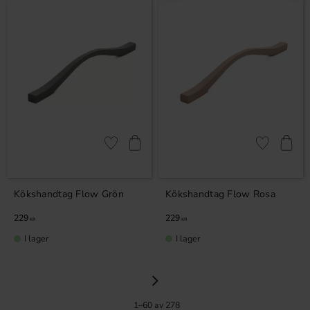
Lägg till i favoriter
Lägg till i fa
Kökshandtag Flow Grön
Kökshandtag Flow Rosa
229
229
KR
KR
I lager
I lager
1–
60
av
278