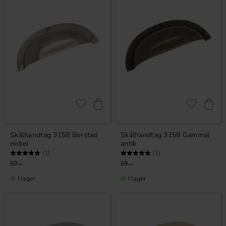
Lägg till i favoriter
Lägg till i fa
Skålhandtag 3158 Borstad
Skålhandtag 3158 Gammal
nickel
antik
Betyg:
5.0 utav 5 stjärnor
Betyg:
5.0 utav 5 stjärnor
(1)
(1)
69
69
KR
KR
I lager
I lager