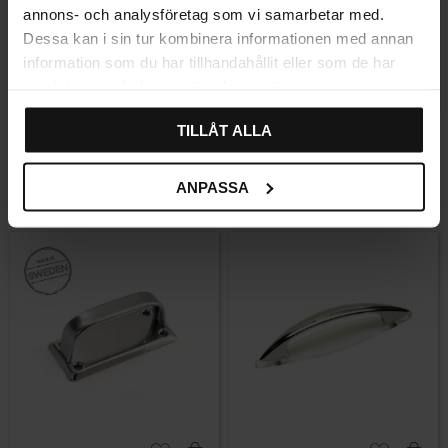
annons- och analysföretag som vi samarbetar med.
Dessa kan i sin tur kombinera informationen med annan
information som du har tillhandahållit eller som de har
Lägg till i favoriter
Lägg till i fa
samlat in när du har använt deras tjänster.
TILLÅT ALLA
Kökshandtag 7353
Kökshandtag 7353 Svart
Olackerad mässing
69
59
KR
KR
ANPASSA
I lager
I lager