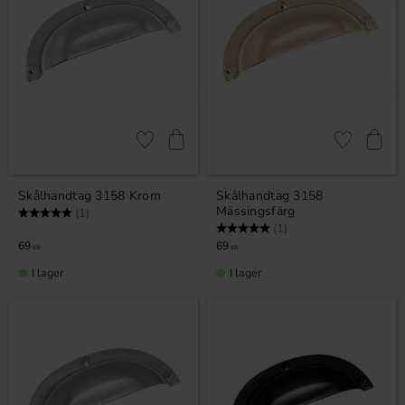
Lägg till i favoriter
Lägg till i fa
Skålhandtag 3158 Krom
Skålhandtag 3158
Mässingsfärg
Betyg:
5.0 utav 5 stjärnor
(1)
Betyg:
5.0 utav 5 stjärnor
(1)
69
69
KR
KR
I lager
I lager