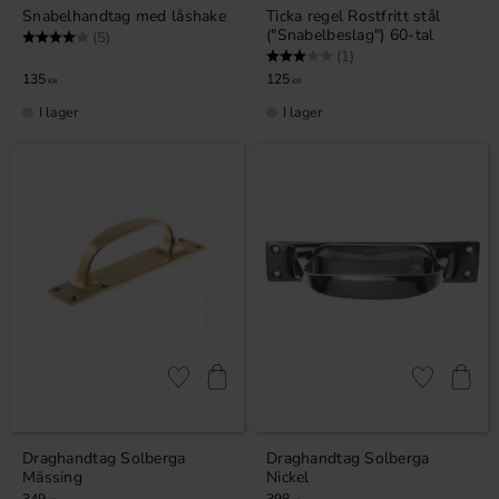
Snabelhandtag med låshake
Ticka regel Rostfritt stål
("Snabelbeslag") 60-tal
Betyg:
4.0 utav 5 stjärnor
(5)
Betyg:
3.0 utav 5 stjärnor
(1)
135
125
KR
KR
I lager
I lager
Lägg till i favoriter
Lägg till i fa
Draghandtag Solberga
Draghandtag Solberga
Mässing
Nickel