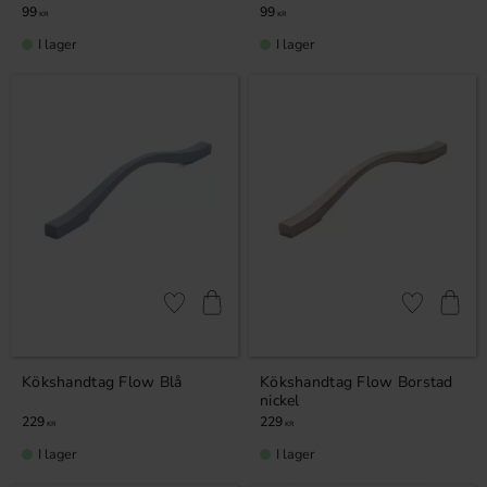
99
99
KR
KR
I lager
I lager
Lägg till i favoriter
Lägg till i fa
Kökshandtag Flow Blå
Kökshandtag Flow Borstad
nickel
229
229
KR
KR
I lager
I lager