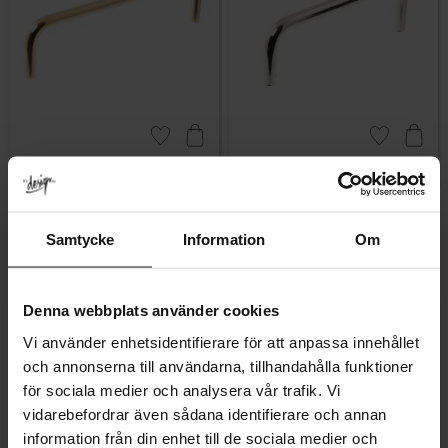
Lägg till i favoriter
Lägg till i fa
Kökshandtag 7353 Mässing
Kökshandtag 7353 Nickel
Samtycke
Information
Om
79
59
KR
KR
I lager
I lager
Denna webbplats använder cookies
Vi använder enhetsidentifierare för att anpassa innehållet
och annonserna till användarna, tillhandahålla funktioner
för sociala medier och analysera vår trafik. Vi
vidarebefordrar även sådana identifierare och annan
information från din enhet till de sociala medier och