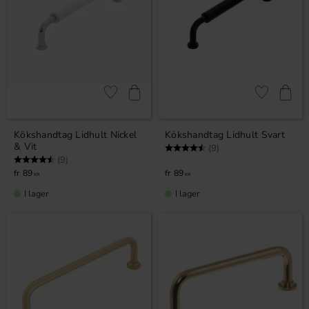
Lägg till i favoriter
Lägg till i fa
Kökshandtag Lidhult Nickel
Kökshandtag Lidhult Svart
& Vit
Betyg:
4.7 utav 5 stjärnor
(9)
Betyg:
4.7 utav 5 stjärnor
(9)
89
89
KR
KR
I lager
I lager