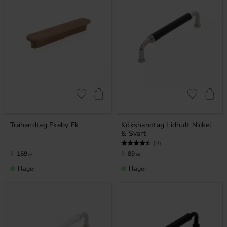
Lägg till i favoriter
Lägg till i fa
Trähandtag Ekeby Ek
Kökshandtag Lidhult Nickel
& Svart
Betyg:
4.7 utav 5 stjärnor
(9)
169
89
KR
KR
I lager
I lager