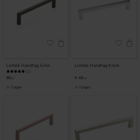
Lägg till i favoriter
Lägg till i fa
Linfalk Handtag Grön
Linfalk Handtag Krom
Betyg:
5.0 utav 5 stjärnor
(1)
89
69
KR
KR
I lager
I lager