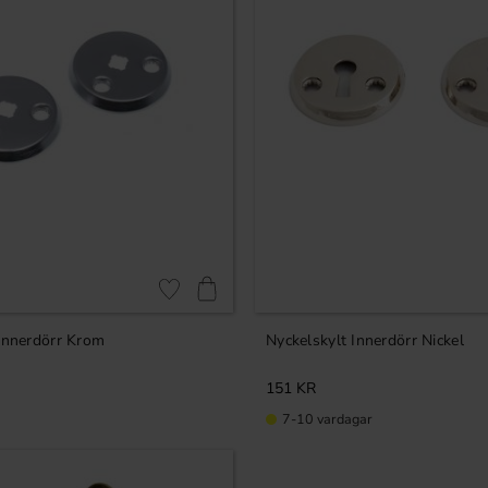
Lägg till i favoriter
 Innerdörr Krom
Nyckelskylt Innerdörr Nickel
151
KR
7-10 vardagar