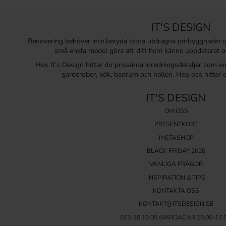
IT'S DESIGN
Renovering behöver inte betyda stora utdragna ombyggnader 
små enkla medel göra att ditt hem känns uppdaterat o
Hos It’s Design hittar du prisvärda inredningsdetaljer som e
garderober, kök, badrum och hallen. Hos oss hittar d
IT'S DESIGN
OM OSS
PRESENTKORT
INSTASHOP
BLACK FRIDAY 2026
VANLIGA FRÅGOR
INSPIRATION & TIPS
KONTAKTA OSS
KONTAKT@ITSDESIGN.SE
013-10 10 05
(VARDAGAR 10.00-17.0