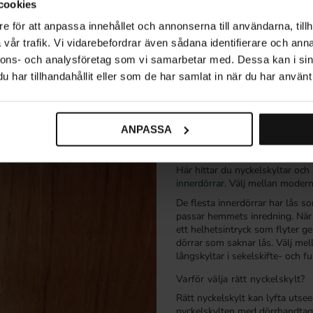
cookies
e för att anpassa innehållet och annonserna till användarna, tillh
Inte vad du letade efter?
vår trafik. Vi vidarebefordrar även sådana identifierare och anna
nnons- och analysföretag som vi samarbetar med. Dessa kan i sin
ag
Svarta dörrhandtag
Kökshandtag
K
har tillhandahållit eller som de har samlat in när du har använt 
ANPASSA
Nyckelskylt till i
Här hittar du nyckelskyltar och
innerdörrar
. Välj mellan modern 
De flesta innerdörrar har lås s
passar hemmets inredning. När
ett helhetsintryck som flyter ge
dörrar som saknar lås. Välj mel
långskyltar i sekelskifte- och fun
Varför välja rätt nyckelskylt?
Rätt nyckelskylt kan lyfta uts
nyckelskylten med dörrhandtaget