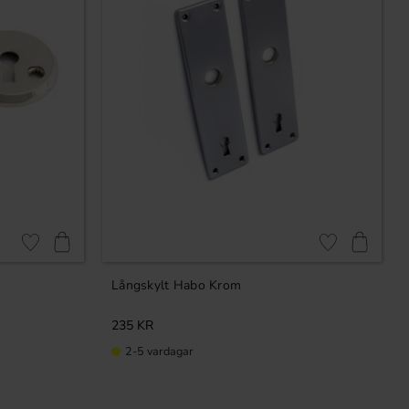
Lägg till i favoriter
Lägg till i favori
Långskylt Habo Krom
235
KR
2-5 vardagar