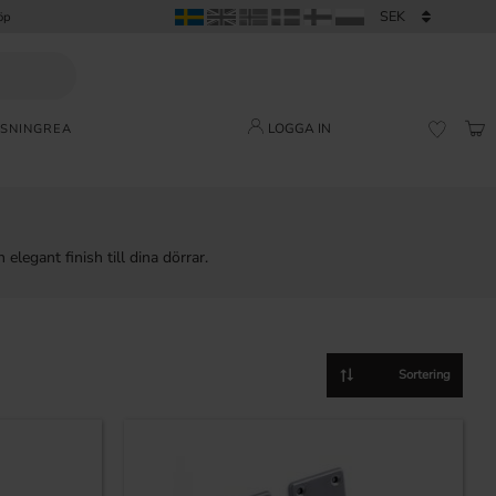
öp
LOGGA IN
SNING
REA
KUN
FAVORI
elegant finish till dina dörrar.
Välj sortering