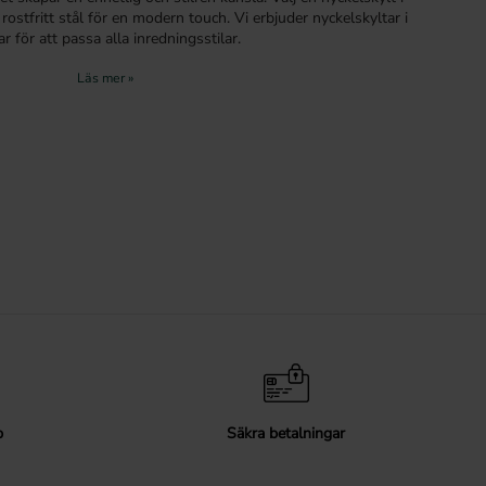
 rostfritt stål för en modern touch. Vi erbjuder nyckelskyltar i
r för att passa alla inredningsstilar.
 enkelt och kräver minimalt med verktyg. Se till att mäta korrekt
rna för bästa resultat. För att bibehålla nyckelskyltens
elbunden rengöring med en mjuk trasa och mild tvål.
skyltar kan du enkelt förnya dina innerdörrar och ge ditt hem
känsla. Utforska vårt sortiment och hitta den perfekta
p
Säkra betalningar