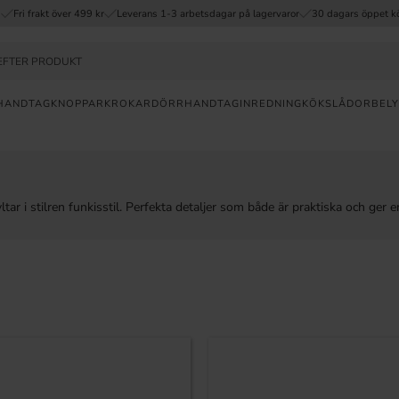
Fri frakt över 499 kr
Leverans 1-3 arbetsdagar på lagervaror
30 dagars öppet k
HANDTAG
KNOPPAR
KROKAR
DÖRRHANDTAG
INREDNING
KÖKSLÅDOR
BELY
a
FRI
r i stilren funkisstil. Perfekta detaljer som både är praktiska och ger en 
FRAKT
ÖVER
499KR
30
DAGAR
ÖPPET
KÖP
SNABB
LEVERANS