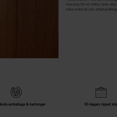
mässing för en tidlös look eller
olika material och ytbehandlinga
Installation och underhåll
Att installera en nyckelskylt är
och följ installationsanvisninga
utseende rekommenderar vi reg
Med våra nyckelskyltar och lång
en sammanhängande och stilren 
nyckelskylten för ditt hem.
ända emballage & kartonger
30 dagars öppet kö