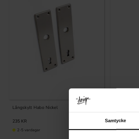
Lägg till i favoriter
Långskylt Habo Nickel
Långskylt M
Samtycke
235
KR
373
KR
2-5 vardagar
2-5 vardag