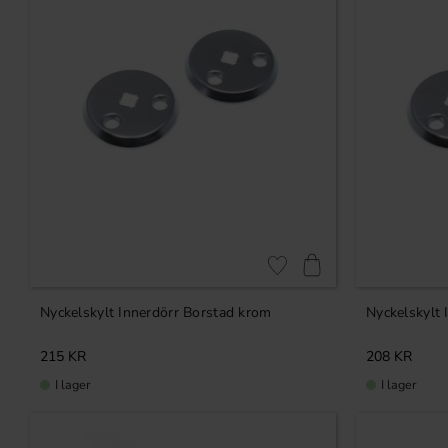
R
Lägg till i favoriter
Nyckelskylt Innerdörr Borstad krom
Nyckelskylt
215
KR
208
KR
I lager
I lager