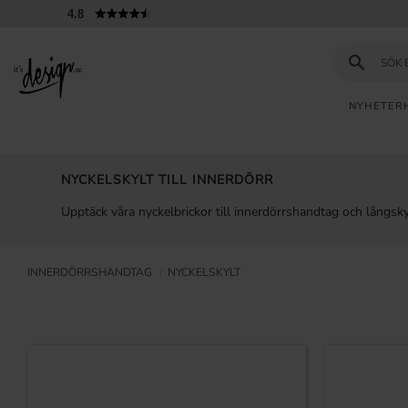
4.8
NYHETER
Kundtjänst
Mina
Valut
INFORMATION
sidor |
NYCKELSKYLT TILL INNERDÖRR
It's
Vanliga frågor
Design
Upptäck våra nyckelbrickor till innerdörrshandtag och långskylta
Inspiration & Tips
INNERDÖRRSHANDTAG
NYCKELSKYLT
TAG