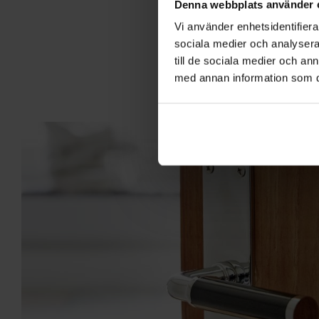
Denna webbplats använder 
Vi använder enhetsidentifierar
sociala medier och analysera 
till de sociala medier och a
Dörrhandt
med annan information som du 