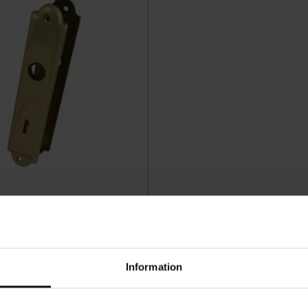
Lägg till i favoriter
ässing
Information
ar