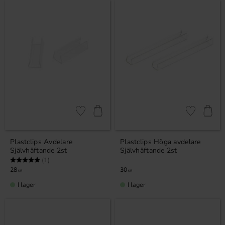
Lägg till i favoriter
Lägg till i fa
Plastclips Avdelare
Plastclips Höga avdelare
Självhäftande 2st
Självhäftande 2st
Betyg:
5.0 utav 5 stjärnor
(1)
28
30
KR
KR
I lager
I lager