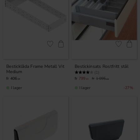
Lägg till i favoriter
Lägg till i fa
Besticklåda Frame Metall Vit
Bestickinsats Rostfritt stål
Medium
Betyg:
4.0 utav 5 stjärnor
(1)
406
799
1 095
KR
KR
KR
I lager
I lager
27
%