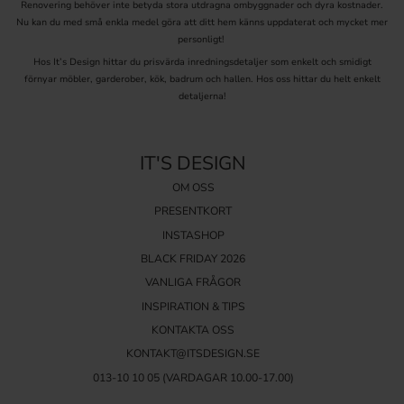
Renovering behöver inte betyda stora utdragna ombyggnader och dyra kostnader.
Classic låter dig dela upp facken ytterligare. Massiv ek är den
Nu kan du med små enkla medel göra att ditt hem känns uppdaterat och mycket mer
tydligaste skillnaden mot de vanliga plastinsatserna i handeln, och
personligt!
för den som vill ha trä genom hela lådan finns
besticklådor i trä
och
lådinredning i ek
. Hela genomgången av modeller ligger på sidan för
Hos It’s Design hittar du prisvärda inredningsdetaljer som enkelt och smidigt
besticklådor
.
förnyar möbler, garderober, kök, badrum och hallen. Hos oss hittar du helt enkelt
detaljerna!
Vilka mått finns och hur väljer du rätt
storlek på lådinredning?
IT'S DESIGN
Du väljer lådinredning efter lådans invändiga bredd och djup, och vi
OM OSS
har både standardbredder för 47 och 50 cm djupa lådor och
PRESENTKORT
måttanpassade insatser för specialmått. Mät alltid insidan av lådan
innan du beställer, eftersom lådfronten kan vara bredare än själva
INSTASHOP
lådan.
BLACK FRIDAY 2026
Typ
Djup
Bredder / mått
Material
VANLIGA FRÅGOR
473 / 523 /
Massiv ek,
Besticklåda trä, Bas-serien
Fasta seriemått
623 mm
vitt trä
INSPIRATION & TIPS
28x47 upp till 53x47
Besticklåda 47 cm djup
47 cm
Plast
KONTAKTA OSS
(BxD)
KONTAKT@ITSDESIGN.SE
18x50 upp till 53x50
Besticklåda 50 cm djup
50 cm
Plast
(BxD)
013-10 10 05
(VARDAGAR 10.00-17.00)
Måttbeställd besticklåda
180-290 upp till 1100-
Justerbar
Plast