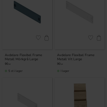
Lägg till i favoriter
Lägg till i fa
Avdelare Flexibel Frame
Avdelare Flexibel Frame
Metall Mörkgrå Large
Metall Vit Large
90
90
KR
KR
5 st i lager
I lager