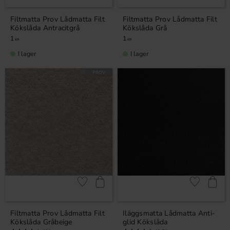
Filtmatta Prov Lådmatta Filt
Filtmatta Prov Lådmatta Filt
Kökslåda Antracitgrå
Kökslåda Grå
1
1
KR
KR
I lager
I lager
PROV
Lägg till i favoriter
Lägg till i fa
Filtmatta Prov Lådmatta Filt
Iläggsmatta Lådmatta Anti-
Kökslåda Gråbeige
glid Kökslåda