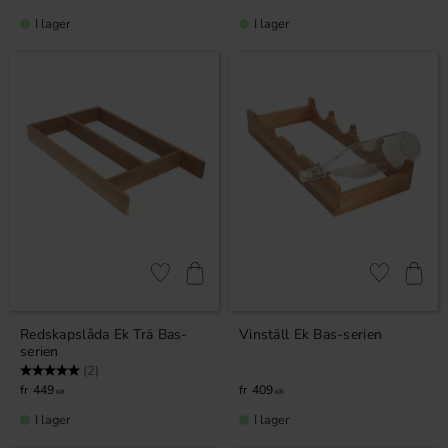
I lager
I lager
Lägg till i favoriter
Lägg till i fa
Redskapslåda Ek Trä Bas-
Vinställ Ek Bas-serien
serien
Betyg:
5.0 utav 5 stjärnor
(2)
449
409
KR
KR
I lager
I lager