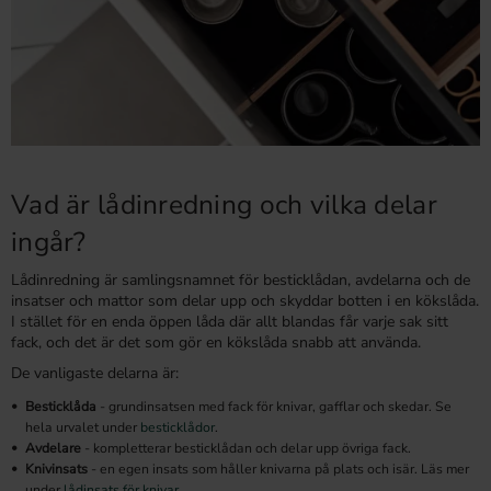
Vad är lådinredning och vilka delar
ingår?
Lådinredning är samlingsnamnet för besticklådan, avdelarna och de
insatser och mattor som delar upp och skyddar botten i en kökslåda.
I stället för en enda öppen låda där allt blandas får varje sak sitt
fack, och det är det som gör en kökslåda snabb att använda.
De vanligaste delarna är:
Besticklåda
- grundinsatsen med fack för knivar, gafflar och skedar. Se
hela urvalet under
besticklådor
.
Avdelare
- kompletterar besticklådan och delar upp övriga fack.
Knivinsats
- en egen insats som håller knivarna på plats och isär. Läs mer
under
lådinsats för knivar
.