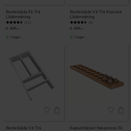
Besticklåda Ek Trä
Besticklåda Vit Trä Klassisk
Lådinredning
Lådinredning
Betyg:
4.9 utav 5 stjärnor
Betyg:
4.8 utav 5 stjärnor
(11)
(4)
409
459
KR
KR
I lager
I lager
Lägg till i favoriter
Lägg till i fa
Besticklåda Vit Trä
Kapselhållare Nespresso Ek