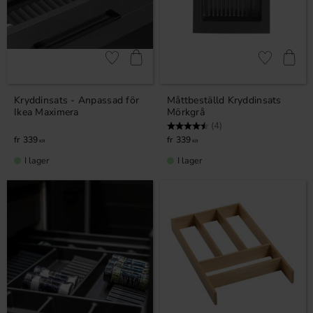
Lägg till i favoriter
Lägg till i fa
Kryddinsats - Anpassad för
Måttbeställd Kryddinsats
Ikea Maximera
Mörkgrå
Betyg:
4.8 utav 5 stjärnor
(4)
339
339
KR
KR
I lager
I lager