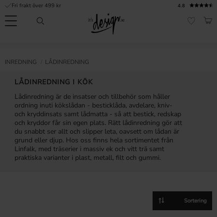
Fri frakt över 499 kr
4.8
Meny
KUN
FAVORI
Kundtjänst
Mina
Valuta
INFORMATION
INREDNING
LÅDINREDNING
sidor |
It's
Vanliga frågor
LÅDINREDNING I KÖK
Design
Lådinredning är de insatser och tillbehör som håller
Inspiration & Tips
ordning inuti kökslådan - besticklåda, avdelare, kniv-
och kryddinsats samt lådmatta - så att bestick, redskap
r
och kryddor får sin egen plats. Rätt lådinredning gör att
du snabbt ser allt och slipper leta, oavsett om lådan är
grund eller djup. Hos oss finns hela sortimentet från
Linfalk, med träserier i massiv ek och vitt trä samt
praktiska varianter i plast, metall, filt och gummi.
Välj sortering