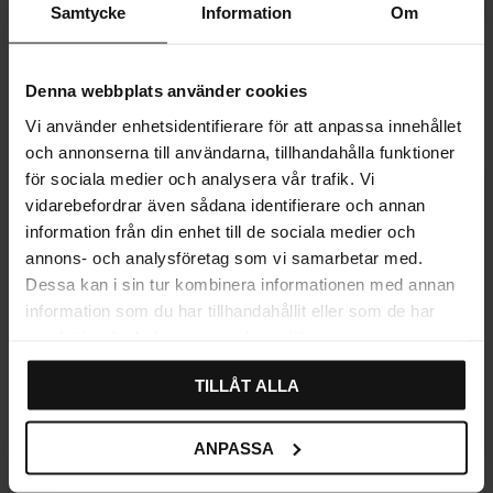
Samtycke
Information
Om
Knivinsats Ek Trä Besticklåda
Knivinsats Vit Trä
Bas-serien
Besticklåda Bas-serien
Betyg:
4.7 utav 5 stjärnor
Betyg:
4.3 utav 5 stjärnor
(13)
(3)
Denna webbplats använder cookies
705
619
KR
KR
Vi använder enhetsidentifierare för att anpassa innehållet
I lager
I lager
och annonserna till användarna, tillhandahålla funktioner
för sociala medier och analysera vår trafik. Vi
vidarebefordrar även sådana identifierare och annan
information från din enhet till de sociala medier och
annons- och analysföretag som vi samarbetar med.
Dessa kan i sin tur kombinera informationen med annan
information som du har tillhandahållit eller som de har
samlat in när du har använt deras tjänster.
TILLÅT ALLA
Lägg till i favoriter
Lägg till i fa
ANPASSA
Lådavdelare Hög Trä Ek Bas-
Lådavdelare Hög Trä Vit