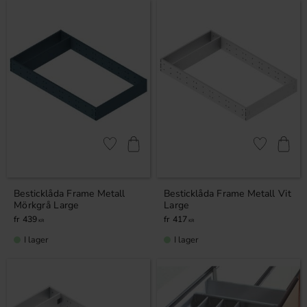
Lägg till i favoriter
Lägg till i fa
Besticklåda Frame Metall
Besticklåda Frame Metall Vit
Mörkgrå Large
Large
439
417
KR
KR
I lager
I lager