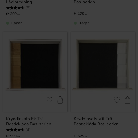
Lådinredning
Bas-serien
Betyg:
4.6 utav 5 stjärnor
(5)
399
675
KR
KR
I lager
I lager
Lägg till i favoriter
Lägg till i fa
Kryddinsats Ek Trä
Kryddinsats Vit Trä
Besticklåda Bas-serien
Besticklåda Bas-serien
Betyg:
4.5 utav 5 stjärnor
(4)
599
575
KR
KR