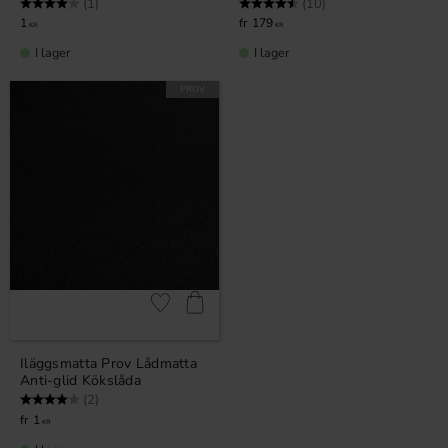
Betyg:
4.0 utav 5 stjärnor
Betyg:
4.7 utav 5 stjärnor
(1)
(10)
1
179
KR
KR
I lager
I lager
PROV
Lägg till i favoriter
Iläggsmatta Prov Lådmatta
Anti-glid Kökslåda
Betyg:
4.0 utav 5 stjärnor
(2)
1
KR