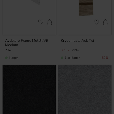
Lägg till i favoriter
Lägg till i fa
Avdelare Frame Metall Vit
Kryddinsats Ask Trä
Medium
79
399
799
KR
KR
KR
I lager
1 st i lager
50
%