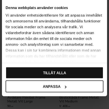
Denna webbplats använder cookies
Vi använder enhetsidentifierare för att anpassa innehållet
Relaterade produkter
och annonserna till användarna, tillhandahålla funktioner
för sociala medier och analysera vår trafik. Vi
vidarebefordrar även sådana identifierare och annan
information från din enhet till de sociala medier och
annons- och analysföretag som vi samarbetar med.
Dessa kan i sin tur kombinera informationen med annan
information som du har tillhandahållit eller som de har
samlat in när du har använt deras tjänster.
TILLÅT ALLA
ANPASSA
Avdelare Flexibel Frame
Besticklåda Frame Metall
Metall Vit Large
Vit Medium
90
406
KR
KR