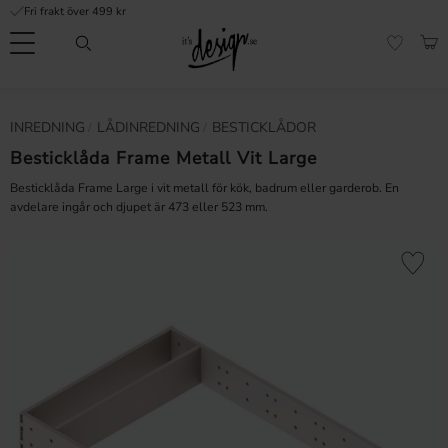
Fri frakt över 499 kr
Meny
KUN
FAVORI
Kundtjänst
Mina
Valuta
INREDNING
LÅDINREDNING
BESTICKLÅDOR
INFORMATION
sidor |
It's
Besticklåda Frame Metall Vit Large
Vanliga frågor
Design
Besticklåda Frame Large i vit metall för kök, badrum eller garderob. En
Inspiration & Tips
avdelare ingår och djupet är 473 eller 523 mm.
r
Lägg till 