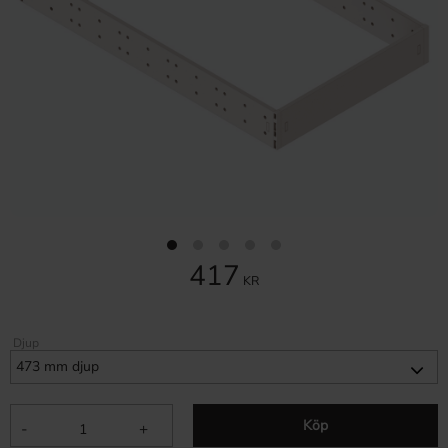
417
KR
Djup
Köp
-
+