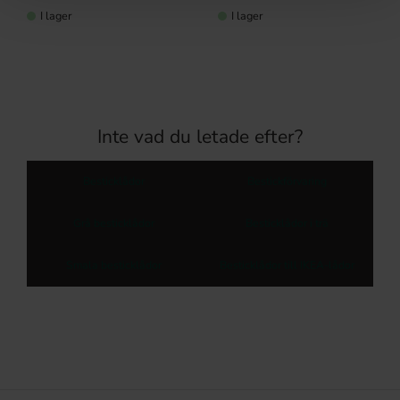
I lager
I lager
Inte vad du letade efter?
Besticklådor
Bestickförvaring
Grå besticklådor
Besticklådor i trä
Smala besticklådor
Besticklådor till IKEA-lådor