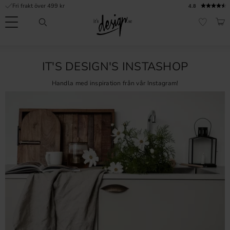
Fri frakt över 499 kr
4.8
Meny
KUN
FAVORI
Kundtjänst
Mina
Valuta
IT'S DESIGN'S INSTASHOP
INFORMATION
sidor |
It's
Vanliga frågor
Handla med inspiration från vår Instagram!
Design
Inspiration & Tips
r