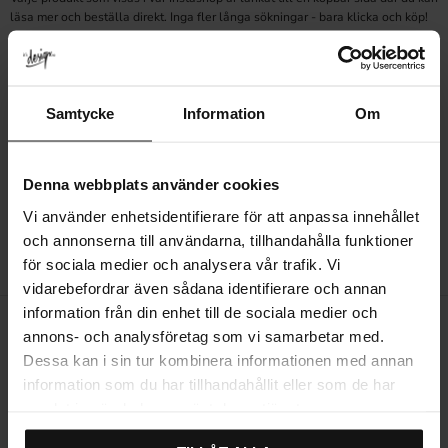
läsa mer och beställa direkt. Inga fler långa sökningar - bara klicka och köp!
Skapa ditt drömhem
Med produkter från ledande leverantörer kan du vara säker på att du får
högkvalitativa och stilrena tillbehör som passar perfekt i ditt hem. Oavsett om
Samtycke
Information
Om
du föredrar en modern, klassisk, lantlig eller industriell stil, hittar du det du
behöver för att skapa din drömhem.
Gör ditt hem vackrare och mer funktionellt med våra noggrant utvalda
produkter.
Denna webbplats använder cookies
Vill du dela bilder som hamnar i vår Instashop?
Läs mer här!
Vi använder enhetsidentifierare för att anpassa innehållet
och annonserna till användarna, tillhandahålla funktioner
för sociala medier och analysera vår trafik. Vi
vidarebefordrar även sådana identifierare och annan
information från din enhet till de sociala medier och
annons- och analysföretag som vi samarbetar med.
Dessa kan i sin tur kombinera informationen med annan
information som du har tillhandahållit eller som de har
Snabba leveranser
Återanvända emballage & kartonger
samlat in när du har använt deras tjänster.