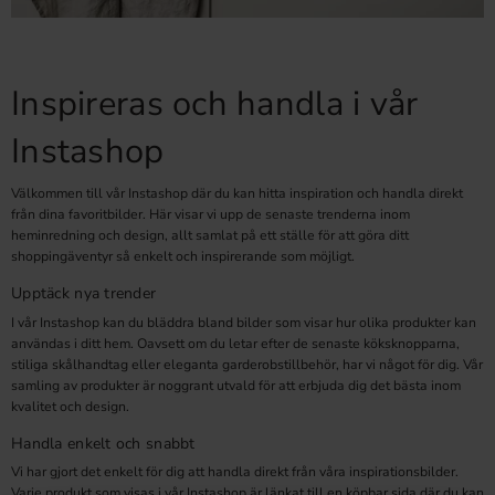
Inspireras och handla i vår
Instashop
Välkommen till vår Instashop där du kan hitta inspiration och handla direkt
från dina favoritbilder. Här visar vi upp de senaste trenderna inom
heminredning och design, allt samlat på ett ställe för att göra ditt
shoppingäventyr så enkelt och inspirerande som möjligt.
Upptäck nya trender
I vår Instashop kan du bläddra bland bilder som visar hur olika produkter kan
användas i ditt hem. Oavsett om du letar efter de senaste köksknopparna,
stiliga skålhandtag eller eleganta garderobstillbehör, har vi något för dig. Vår
samling av produkter är noggrant utvald för att erbjuda dig det bästa inom
kvalitet och design.
Handla enkelt och snabbt
Vi har gjort det enkelt för dig att handla direkt från våra inspirationsbilder.
Varje produkt som visas i vår Instashop är länkat till en köpbar sida där du kan