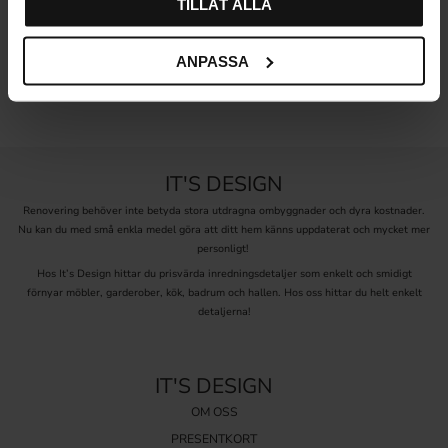
TILLÅT ALLA
ANPASSA
30 dagars öppet köp
Säkra betalningar
IT'S DESIGN
Renovering behöver inte betyda stora utdragna ombyggnader och dyra kostnader.
Nu kan du med små enkla medel göra att ditt hem känns uppdaterat och mycket mer
personligt!
Hos It’s Design hittar du prisvärda inredningsdetaljer som enkelt och smidigt
förnyar möbler, garderober, kök, badrum och hallen. Hos oss hittar du helt enkelt
detaljerna!
IT'S DESIGN
OM OSS
PRESENTKORT