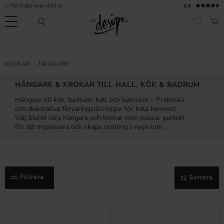
Fri frakt över 499 kr
4.8
Meny
KUN
FAVORI
Kundtjänst
Mina
Valuta
INFORMATION
KROKAR
HÄNGARE
sidor |
It's
Vanliga frågor
HÄNGARE & KROKAR TILL HALL, KÖK & BADRUM
Design
Hängare till kök, badrum, hall och barnrum – Praktiska
Inspiration & Tips
och dekorativa förvaringslösningar för hela hemmet.
Välj bland våra hängare och krokar som passar perfekt
r
för att organisera och skapa ordning i varje rum.
Filtrera
Sortera