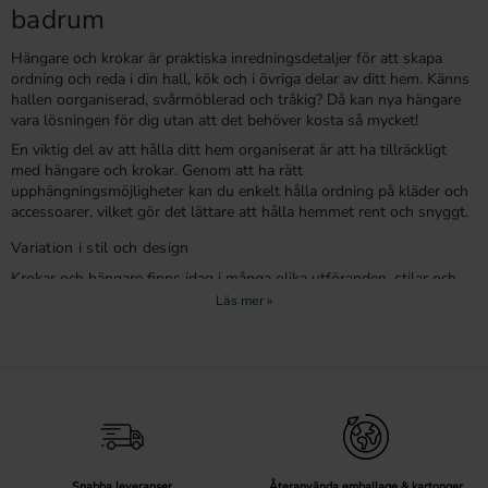
badrum
Hängare och krokar är praktiska inredningsdetaljer för att skapa
ordning och reda i din hall, kök och i övriga delar av ditt hem. Känns
hallen oorganiserad, svårmöblerad och tråkig? Då kan nya hängare
vara lösningen för dig utan att det behöver kosta så mycket!
En viktig del av att hålla ditt hem organiserat är att ha tillräckligt
med hängare och krokar. Genom att ha rätt
upphängningsmöjligheter kan du enkelt hålla ordning på kläder och
accessoarer, vilket gör det lättare att hålla hemmet rent och snyggt.
Variation i stil och design
Krokar och hängare finns idag i många olika utföranden, stilar och
varierad design. En krok behöver inte längre bara vara praktisk utan
kan också vara en fin inredningsdetalj som passar in med övrig
inredning i hemmet. Många tillverkare av krokar väljer att fokusera
lika mycket på design som funktion, vilket gör att kroken i sig kan
vara en egen inredningspryl! Upptäck vårt sortiment av krokar online
och hitta den perfekta kombinationen av funktion och estetik för ditt
hem.
Hängare till din hall
Snabba leveranser
Återanvända emballage & kartonger