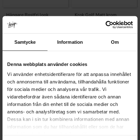
Hängare Rostfri look
Krok Golf Matt krom
Betyg:
5.0 utav 5 stjärnor
(1)
179
309
29
59
KR
KR
KR
KR
I lager
I lager
42
%
51
%
Samtycke
Information
Om
Denna webbplats använder cookies
Vi använder enhetsidentifierare för att anpassa innehållet
och annonserna till användarna, tillhandahålla funktioner
för sociala medier och analysera vår trafik. Vi
vidarebefordrar även sådana identifierare och annan
information från din enhet till de sociala medier och
annons- och analysföretag som vi samarbetar med.
Lägg till i favoriter
Lägg till i fa
Dessa kan i sin tur kombinera informationen med annan
information som du har tillhandahållit eller som de har
Krok med hattpinne Rostfritt
Spik Smide Järn
samlat in när du har använt deras tjänster.
stål