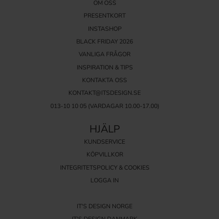
alternativ som möter dina behov. Besök vår webbshop och upptäck
OM OSS
vårt sortiment av krokar och hängare som kombinerar funktionalitet
PRESENTKORT
med stil.
INSTASHOP
BLACK FRIDAY 2026
VANLIGA FRÅGOR
INSPIRATION & TIPS
KONTAKTA OSS
KONTAKT@ITSDESIGN.SE
013-10 10 05
(VARDAGAR 10.00-17.00)
HJÄLP
KUNDSERVICE
KÖPVILLKOR
INTEGRITETSPOLICY & COOKIES
LOGGA IN
IT'S DESIGN NORGE
IT'S DESIGN DANMARK