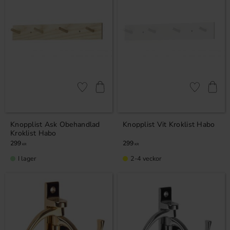
Lägg till i favoriter
Lägg till i fa
Knopplist Ask Obehandlad
Knopplist Vit Kroklist Habo
Kroklist Habo
299
299
KR
KR
I lager
2-4 veckor