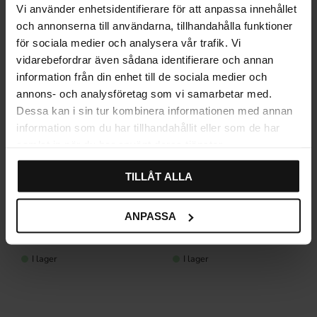
Vi använder enhetsidentifierare för att anpassa innehållet
och annonserna till användarna, tillhandahålla funktioner
för sociala medier och analysera vår trafik. Vi
vidarebefordrar även sådana identifierare och annan
information från din enhet till de sociala medier och
annons- och analysföretag som vi samarbetar med.
Dessa kan i sin tur kombinera informationen med annan
information som du har tillhandahållit eller som de har
samlat in när du har använt deras tjänster.
TILLÅT ALLA
Måttbeställd besticklåda
Besticklåda Ek Trä Bas-
ANPASSA
Plast Classic
serien
249
489
KR
KR
I lager
I lager