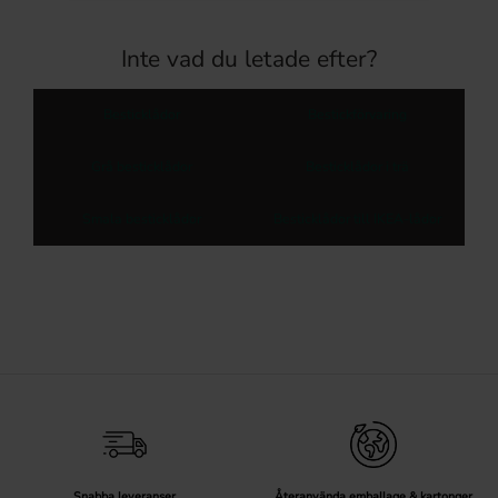
Inte vad du letade efter?
Besticklådor
Bestickförvaring
Grå besticklådor
Besticklådor i trä
Smala besticklådor
Besticklådor till IKEA-lådor
Snabba leveranser
Återanvända emballage & kartonger