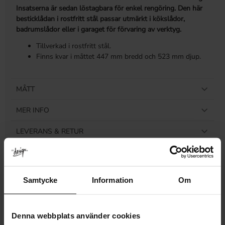
Insatserna är sedan löstagbara för enkel rengöring. Den här
besticklådan i rostfritt stål passar utmärkt i kökslådor,
badrumslådor eller i garaget för förvaring av verktyg.
Tillverkad i rostfritt stål.
Finns kvar i måttet 447 mm bredd och 523 mm djup.
MÅTT
MER INFO
LEVERANS & RETUR
RECENSIONER
Samtycke
Information
Om
Relaterade produkter
Denna webbplats använder cookies