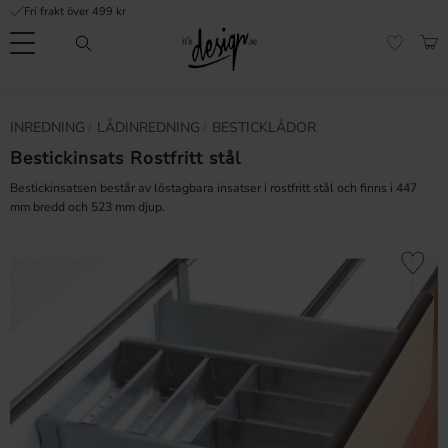
Fri frakt över 499 kr
Meny
KUN
FAVORI
Kundtjänst
Mina
Valuta
INREDNING
LÅDINREDNING
BESTICKLÅDOR
INFORMATION
sidor |
It's
Bestickinsats Rostfritt stål
Vanliga frågor
Design
Bestickinsatsen består av löstagbara insatser i rostfritt stål och finns i 447
Inspiration & Tips
mm bredd och 523 mm djup.
r
Lägg till 