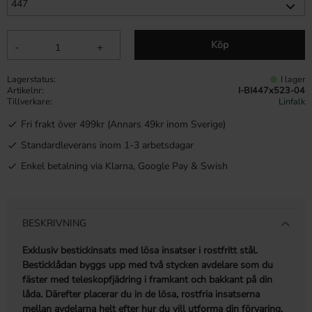
Köp
-
+
Lagerstatus
I lager
Artikelnr
I-BI447x523-04
Tillverkare
Linfalk
Fri frakt över 499kr (Annars 49kr inom Sverige)
Standardleverans inom 1-3 arbetsdagar
Enkel betalning via Klarna, Google Pay & Swish
BESKRIVNING
Exklusiv bestickinsats med lösa insatser i rostfritt stål.
Besticklådan byggs upp med två stycken avdelare som du
fäster med teleskopfjädring i framkant och bakkant på din
låda. Därefter placerar du in de lösa, rostfria insatserna
mellan avdelarna helt efter hur du vill utforma din förvaring.