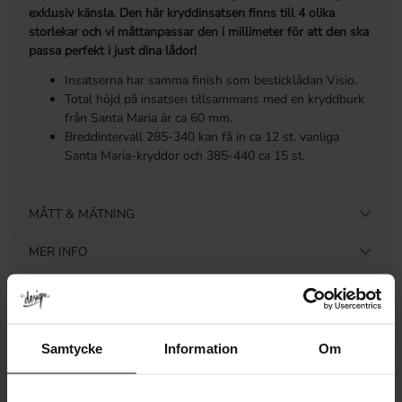
exklusiv känsla. Den här kryddinsatsen finns till 4 olika
storlekar och vi måttanpassar den i millimeter för att den ska
passa perfekt i just dina lådor!
Insatserna har samma finish som besticklådan Visio.
Total höjd på insatsen tillsammans med en kryddburk
från Santa Maria är ca 60 mm.
Breddintervall 285-340 kan få in ca 12 st. vanliga
Santa Maria-kryddor och 385-440 ca 15 st.
MÅTT & MÄTNING
MER INFO
LEVERANS & RETUR
RECENSIONER
Samtycke
Information
Om