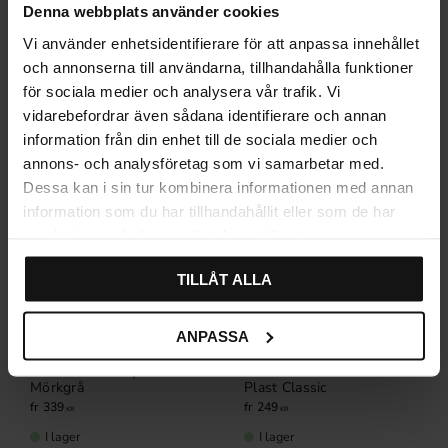
Denna webbplats använder cookies
Relaterade produkter
Vi använder enhetsidentifierare för att anpassa innehållet
och annonserna till användarna, tillhandahålla funktioner
för sociala medier och analysera vår trafik. Vi
vidarebefordrar även sådana identifierare och annan
information från din enhet till de sociala medier och
annons- och analysföretag som vi samarbetar med.
Dessa kan i sin tur kombinera informationen med annan
information som du har tillhandahållit eller som de har
samlat in när du har använt deras tjänster.
TILLÅT ALLA
ANPASSA
Måttbeställd Kryddinsats
Måttbeställd besticklåda
Mörkgrå
Plast Classic
339
249
KR
KR
I lager
I lager