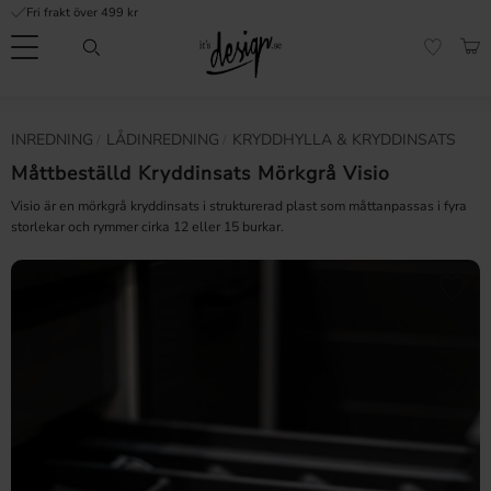
Fri frakt över 499 kr
Meny
KUN
FAVORI
Kundtjänst
Mina
Valuta
INREDNING
LÅDINREDNING
KRYDDHYLLA & KRYDDINSATS
INFORMATION
sidor |
It's
Måttbeställd Kryddinsats Mörkgrå Visio
Vanliga frågor
Design
Visio är en mörkgrå kryddinsats i strukturerad plast som måttanpassas i fyra
Inspiration & Tips
storlekar och rymmer cirka 12 eller 15 burkar.
r
Lägg till 