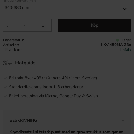
Breddintervall (mm)
Köp
-
+
Lagerstatus
I lager
Artikelnr
I-KVI450MA-33x
Tillverkare
Linfalk
Mätguide
Fri frakt över 499kr (Annars 49kr inom Sverige)
Standardleverans inom 1-3 arbetsdagar
Enkel betalning via Klarna, Google Pay & Swish
BESKRIVNING
Kryddinsats i slitstark plast med en grov struktur som ger en