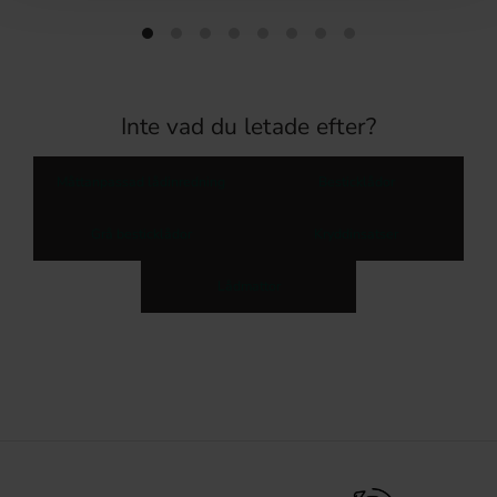
Inte vad du letade efter?
Måttanpassad lådinredning
Besticklådor
Grå besticklådor
Kryddinsatser
Lådmattor