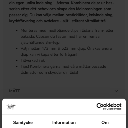
din egen unika indelning i lådorna. Kombinera delar ur bas-
serien efter ditt behov och skapa den lådinredningen som
passar dig! Du kan välja mellan besticklådor, knivindelning,
kryddförvaring och avdelare
- allt i stilrent vitmålat trä.
Monteras med medföljande clips i lådans fram- eller
baksida. Clipsen du fäster med har en remsa
självhäftande 3m-tejp.
Välj mellan 473 mm & 523 mm djup. Önskas andra
djup kan vi kapa efter förfrågan!
Tillverkad i ek
Tips! Kombinera gärna med våra måttanpassade
lådmattor som skyddar din låda!
MÅTT
MER INFO
LEVERANS & RETUR
Samtycke
Information
Om
RECENSIONER