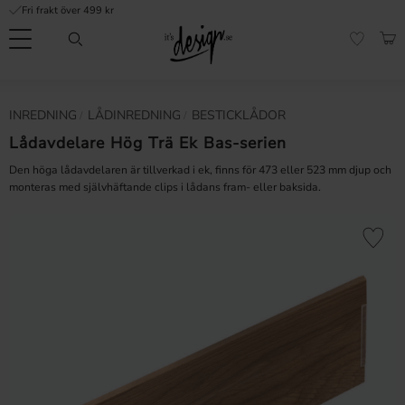
Fri frakt över 499 kr
Meny
KUN
FAVORI
Kundtjänst
Mina
Valuta
INREDNING
LÅDINREDNING
BESTICKLÅDOR
INFORMATION
sidor |
It's
Lådavdelare Hög Trä Ek Bas-serien
Vanliga frågor
Design
Den höga lådavdelaren är tillverkad i ek, finns för 473 eller 523 mm djup och
Inspiration & Tips
monteras med självhäftande clips i lådans fram- eller baksida.
r
Lägg till 