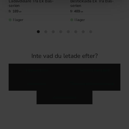
Lådavdelare Trä Ek Bas-
Besticklåda Ek Trä Bas-
serien
serien
189
489
KR
KR
I lager
I lager
Inte vad du letade efter?
Lådinredning
Organisera kökslådor
Lådinsatser
Tillbehör till köksinredning
Köksförvaring