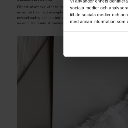
Vi använder enhetsidentifierar
För att köket ska kännas mysigt och välkomnande är det viktigt 
sociala medier och analysera 
enkelhet fixa med exemplevis en dimmer. På så vis kan den mon
till de sociala medier och a
mysbelysning och snabbt skapa en härlig stämning i köket för at
med annan information som du 
av en tillhörande strömbrytare.