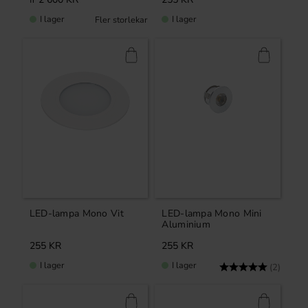
I lager
I lager
LED-lampa Mono Vit
LED-lampa Mono Mini
Aluminium
255
KR
255
KR
I lager
I lager
Betyg:
5.0 uta
(2)