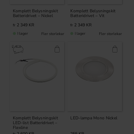
Komplett Belysningskit
Komplett Belysningskit
Batteridrivet – Nickel
Batteridrivet – Vit
2 349
KR
2 349
KR
I lager
I lager
Komplett Belysningskit
LED-lampa Mono Nickel
LED-list Batteridrivet –
Flexline
2 600
KR
255
KR