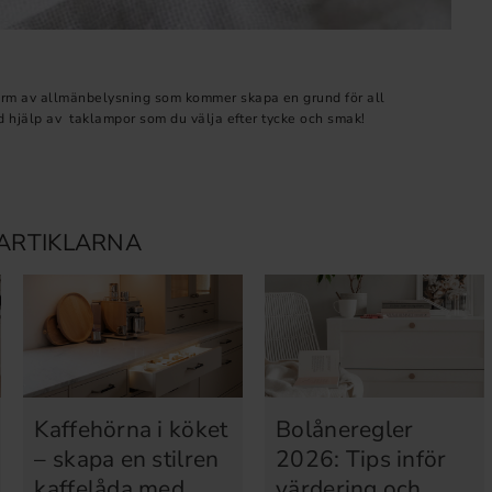
orm av allmänbelysning som kommer skapa en grund för all
ed hjälp av taklampor som du välja efter tycke och smak!
ARTIKLARNA
Kaffehörna i köket
Bolåneregler
– skapa en stilren
2026: Tips inför
kaffelåda med
värdering och