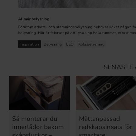
Allmänbelysning
Förutom arbets- och stämningsbelysning behöver köket någon f
belysning. Här är fokuset på att lysa upp hela rummet, oftast m
Inspiration
Belysning
LED
Köksbelysning
SENASTE 
Så monterar du
Måttanpassad
innerlådor bakom
redskapsinsats för
skåpsluckor –
smartare