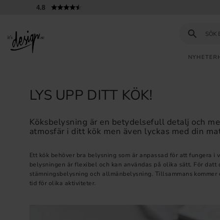
4.8
NYHETER
Kundtjänst
Mina
Valut
INFORMATION
sidor |
LYS UPP DITT KÖK!
It's
Vanliga frågor
Design
Köksbelysning är en betydelsefull detalj och me
Inspiration & Tips
atmosfär i ditt kök men även lyckas med din ma
Ett kök behöver bra belysning som är anpassad för att fungera i va
belysningen är flexibel och kan användas på olika sätt. För datt 
stämningsbelysning och allmänbelysning. Tillsammans kommer de 
tid för olika aktiviteter.
TAG