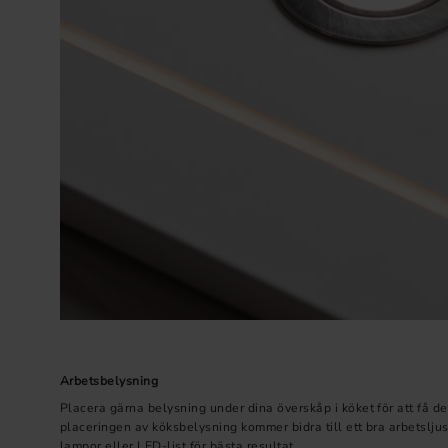
Arbetsbelysning
Placera gärna belysning under dina överskåp i köket för att få d
placeringen av köksbelysning kommer bidra till ett bra arbetslju
lampor eller LED-list för bästa resultat.