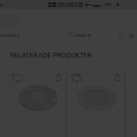
öp
LOGGA IN
SNING
REA
KUN
FAVORI
RELATERADE PRODUKTER