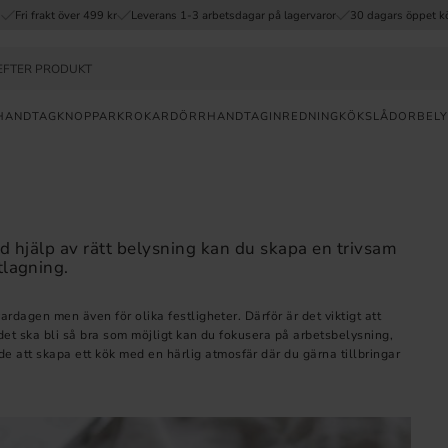
Fri frakt över 499 kr
Leverans 1-3 arbetsdagar på lagervaror
30 dagars öppet k
HANDTAG
KNOPPAR
KROKAR
DÖRRHANDTAG
INREDNING
KÖKSLÅDOR
BELY
a
FRI
FRAKT
d hjälp av rätt belysning kan du skapa en trivsam
ÖVER
tlagning.
499KR
30
rdagen men även för olika festligheter. Därför är det viktigt att
DAGAR
det ska bli så bra som möjligt kan du fokusera på arbetsbelysning,
ÖPPET
att skapa ett kök med en härlig atmosfär där du gärna tillbringar
KÖP
SNABB
LEVERANS