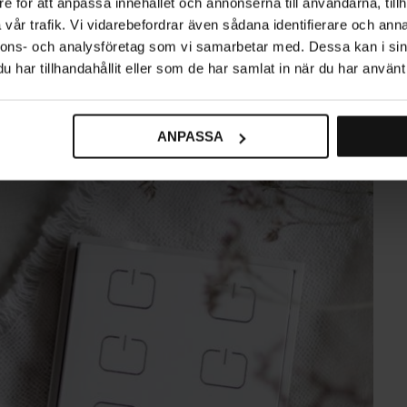
e för att anpassa innehållet och annonserna till användarna, tillh
att ha mysbelysning för att skapa en stämning. Det kan du med
vår trafik. Vi vidarebefordrar även sådana identifierare och anna
terade arbetsbelysningen under köksskåpen även förvandlas till
nnons- och analysföretag som vi samarbetar med. Dessa kan i sin
t avnjuta en middag efter matlagningen. Det gör du enkelt med hjälp
har tillhandahållit eller som de har samlat in när du har använt 
ANPASSA