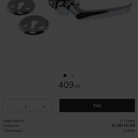
409
KR
Köp
-
+
Lagerstatus
I lager
Artikelnr
D-1871K-09
Tillverkare
Linfalk