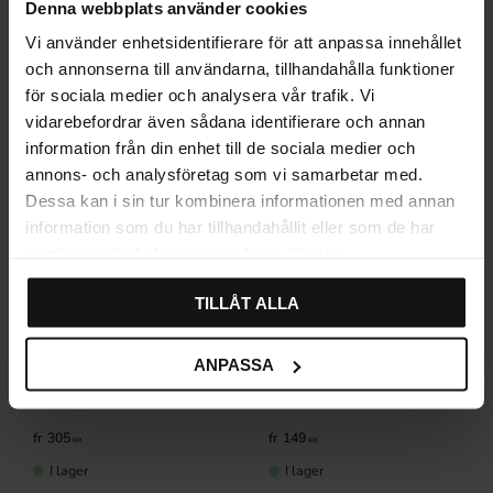
Denna webbplats använder cookies
Relaterade produkter
Vi använder enhetsidentifierare för att anpassa innehållet
och annonserna till användarna, tillhandahålla funktioner
för sociala medier och analysera vår trafik. Vi
vidarebefordrar även sådana identifierare och annan
information från din enhet till de sociala medier och
annons- och analysföretag som vi samarbetar med.
Dessa kan i sin tur kombinera informationen med annan
information som du har tillhandahållit eller som de har
samlat in när du har använt deras tjänster.
TILLÅT ALLA
ANPASSA
WC-beslag 262 Krom
Dörrhandtag Rängen Krom
305
149
KR
KR
I lager
I lager