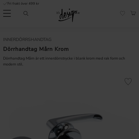
Fri frakt över 499 kr
Meny
KUN
FAVORI
Kundtjänst
Mina
Valuta
INNERDÖRRSHANDTAG
INFORMATION
sidor |
It's
Dörrhandtag Mårn Krom
Vanliga frågor
Design
Dörrhandtag Mårn är ett innerdörrstrycke i blank krom med rak form och
Inspiration & Tips
modern stil.
r
Lägg till 