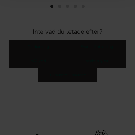
Inte vad du letade efter?
Dörrhandtag
Svarta dörrhandtag
WC-vred
Nyckelskyltar
Tillbehör till innerdörr