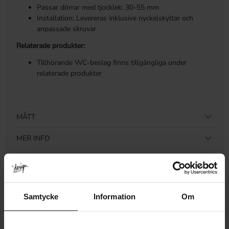
Passar dörrar med tjocklek: 30-55 mm
Installation: Levereras inklusive nyckelskyltar och
anpassade skruvar
Relaterade produkter:
Tillhörande WC-beslag finns tillgängliga under
relaterade produkter
MÅTT
MER INFO
LEVERANS & RETUR
RECENSIONER
Samtycke
Information
Om