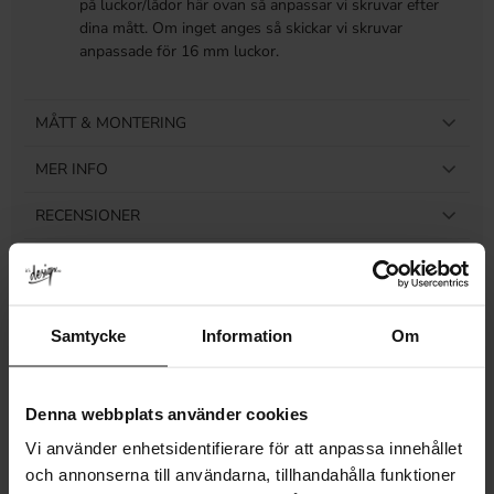
på luckor/lådor här ovan så anpassar vi skruvar efter
dina mått. Om inget anges så skickar vi skruvar
anpassade för 16 mm luckor.
MÅTT & MONTERING
MER INFO
RECENSIONER
Samtycke
Information
Om
Relaterade produkter
Denna webbplats använder cookies
Vi använder enhetsidentifierare för att anpassa innehållet
och annonserna till användarna, tillhandahålla funktioner