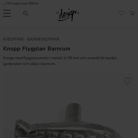
Fri frakt över 499 kr
Meny
KUN
FAVORI
Kundtjänst
Mina
Valuta
KNOPPAR
BARNKNOPPAR
INFORMATION
sidor |
It's
Knopp Flygplan Barnrum
Vanliga frågor
Design
Knopp med flygplansmotiv i metall är 59 mm och avsedd för byråer,
Inspiration & Tips
garderober och skåp i barnrum.
r
Lägg till 