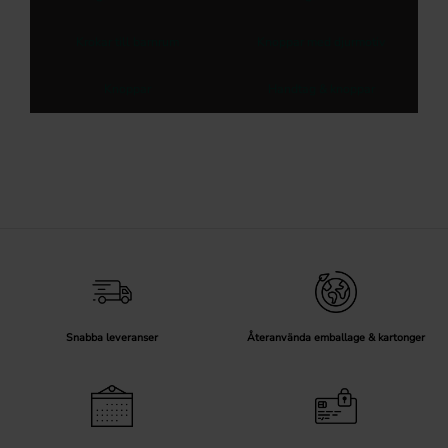
Krokar till barnrum
Knoppar med djurmotiv
Knoppar
Handtag & knoppar
Snabba leveranser
Återanvända emballage & kartonger