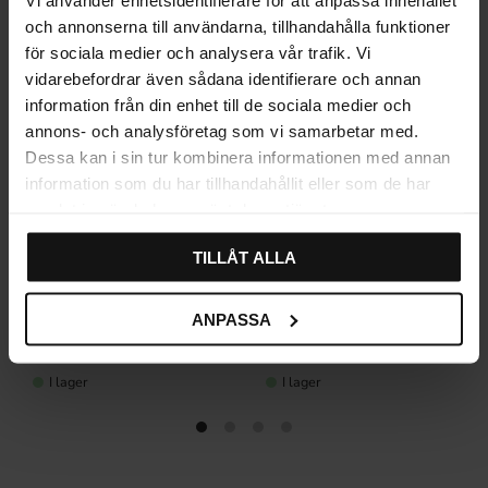
och annonserna till användarna, tillhandahålla funktioner
för sociala medier och analysera vår trafik. Vi
vidarebefordrar även sådana identifierare och annan
information från din enhet till de sociala medier och
annons- och analysföretag som vi samarbetar med.
Dessa kan i sin tur kombinera informationen med annan
information som du har tillhandahållit eller som de har
samlat in när du har använt deras tjänster.
TILLÅT ALLA
Vit porslinsknopp Mossebo
Porslinsknopp Lindö Vit &
ANPASSA
Svart antik
75
69
KR
KR
I lager
I lager