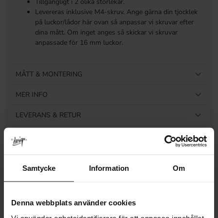
Tillgängligt i 2 olika storlekar.
Levereras inklusive M4-skruv. Ange gärna din tjocklek
på luckor/lådor här ovan så anpassar vi skruvar efter
dina mått. Om inget anges så skickar vi skruvar
anpassade för 16 mm luckor.
MÅTT & MONTERING
MER INFO
LEVERANS & RETUR
RECENSIONER
Samtycke
Information
Om
Relaterade produkter
Denna webbplats använder cookies
Vi använder enhetsidentifierare för att anpassa innehållet