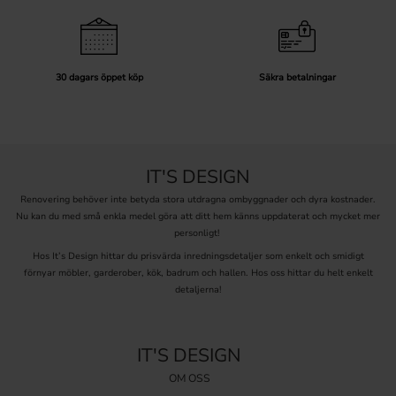
30 dagars öppet köp
Säkra betalningar
IT'S DESIGN
Renovering behöver inte betyda stora utdragna ombyggnader och dyra kostnader.
Nu kan du med små enkla medel göra att ditt hem känns uppdaterat och mycket mer
personligt!
Hos It’s Design hittar du prisvärda inredningsdetaljer som enkelt och smidigt
förnyar möbler, garderober, kök, badrum och hallen. Hos oss hittar du helt enkelt
detaljerna!
IT'S DESIGN
OM OSS