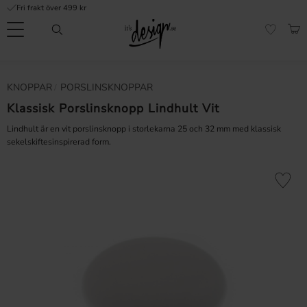
Fri frakt över 499 kr
Meny
KUN
FAVORI
Kundtjänst
Mina
Valuta
KNOPPAR
PORSLINSKNOPPAR
INFORMATION
sidor |
It's
Klassisk Porslinsknopp Lindhult Vit
Vanliga frågor
Design
Lindhult är en vit porslinsknopp i storlekarna 25 och 32 mm med klassisk
Inspiration & Tips
sekelskiftesinspirerad form.
r
Lägg till 