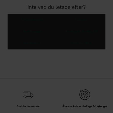
Inte vad du letade efter?
Porslinsknoppar
Knoppar
Retroknoppar
Handtag till lantligt kök
Skåpknoppar
Möbelhandtag
Snabba leveranser
Återanvända emballage & kartonger