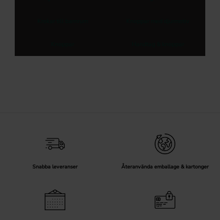
Krokar till barnrum
Knoppar med djurmotiv
Knoppar
Handtag & knoppar
Snabba leveranser
Återanvända emballage & kartonger