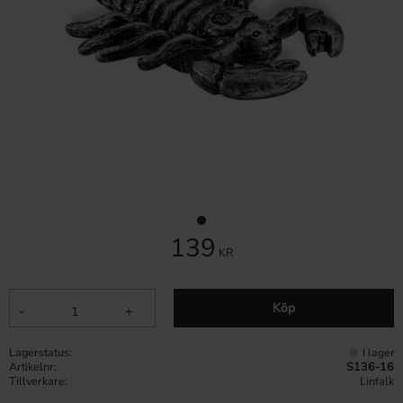
139
KR
Köp
-
+
Lagerstatus
I lager
Artikelnr
S136-16
Tillverkare
Linfalk