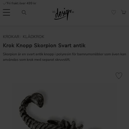
Fri frakt över 499 kr
Meny
KUN
FAVORI
Kundtjänst
Mina
Valuta
KROKAR
KLÄDKROK
INFORMATION
sidor |
It's
Krok Knopp Skorpion Svart antik
Vanliga frågor
Design
Skorpion är en svart antik knopp i polyresin för barnrumsmöbler som även kan
Inspiration & Tips
användas som krok med separat skruvstift.
r
Lägg till 