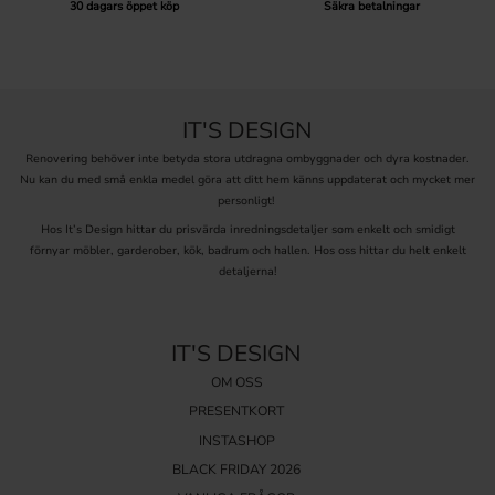
30 dagars öppet köp
Säkra betalningar
IT'S DESIGN
Renovering behöver inte betyda stora utdragna ombyggnader och dyra kostnader.
Nu kan du med små enkla medel göra att ditt hem känns uppdaterat och mycket mer
personligt!
Hos It’s Design hittar du prisvärda inredningsdetaljer som enkelt och smidigt
förnyar möbler, garderober, kök, badrum och hallen. Hos oss hittar du helt enkelt
detaljerna!
IT'S DESIGN
OM OSS
PRESENTKORT
INSTASHOP
BLACK FRIDAY 2026