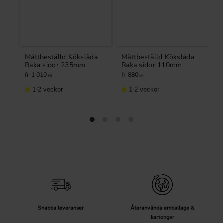
Måttbeställd Kökslåda
Måttbeställd Kökslåda
L
Raka sidor 235mm
Raka sidor 110mm
R
B
1 010
880
KR
KR
1-2 veckor
1-2 veckor
Snabba leveranser
Återanvända emballage &
kartonger