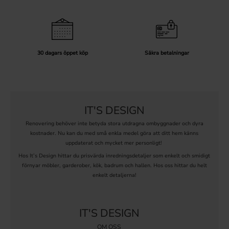
30 dagars öppet köp
Säkra betalningar
IT'S DESIGN
Renovering behöver inte betyda stora utdragna ombyggnader och dyra
kostnader. Nu kan du med små enkla medel göra att ditt hem känns
uppdaterat och mycket mer personligt!
Hos It’s Design hittar du prisvärda inredningsdetaljer som enkelt och smidigt
förnyar möbler, garderober, kök, badrum och hallen. Hos oss hittar du helt
enkelt detaljerna!
IT'S DESIGN
OM OSS