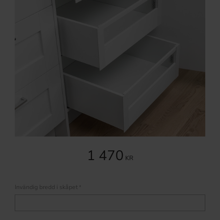
1 470
KR
Invändig bredd i skåpet
*