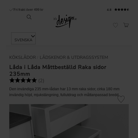
Fri frakt över 499 kr
4.8
KUNDV
FAVORITER
KÖKSLÅDOR
LÅDSKENOR & UTDRAGSSYSTEM
Låda i Låda Måttbeställd Raka sidor
235mm
(2)
Betyg:
5.0 utav 5 stjärnor
Den invändiga 235 mm-lådan har 13 mm raka sidor, cirka 180 mm
invändig höjd, mjukstängning, fullutdrag och måttanpassad bredd.
Lägg till i fa