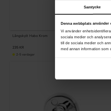
Samtycke
Denna webbplats använder 
Vi använder enhetsidentifierar
Långskylt Habo Krom
sociala medier och analysera 
till de sociala medier och a
235
KR
med annan information som du 
2-5 vardagar