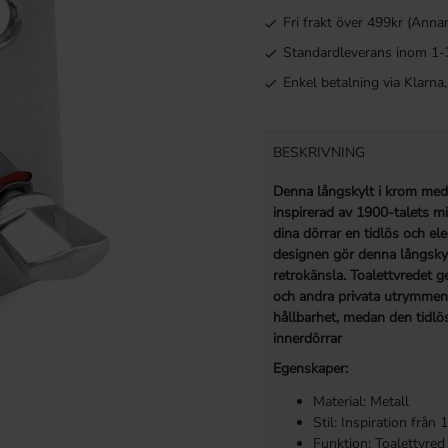
Fri frakt över 499kr (Anna
Standardleverans inom 1-
Enkel betalning via Klarn
BESKRIVNING
Denna långskylt i krom med 
inspirerad av 1900-talets mit
dina dörrar en tidlös och e
designen gör denna långskyl
retrokänsla. Toalettvredet ge
och andra privata utrymmen.
hållbarhet, medan den tidlösa
innerdörrar
Egenskaper:
Material: Metall
Stil: Inspiration från 
Funktion: Toalettvred 