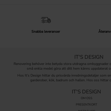
Snabba leveranser
Återanv
IT'S DESIGN
Renovering behöver inte betyda stora utdragna ombyggnader 
små enkla medel göra att ditt hem känns uppdaterat o
Hos It’s Design hittar du prisvärda inredningsdetaljer som e
garderober, kök, badrum och hallen. Hos oss hittar d
IT'S DESIGN
OM OSS
PRESENTKORT