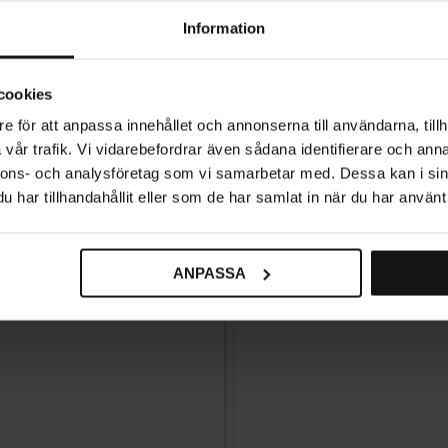
Information
cookies
e för att anpassa innehållet och annonserna till användarna, tillh
Dörrhandtag 383 Innerdörr Kro
vår trafik. Vi vidarebefordrar även sådana identifierare och anna
nnons- och analysföretag som vi samarbetar med. Dessa kan i sin
509
KR
har tillhandahållit eller som de har samlat in när du har använt 
2-5 vardagar
ANPASSA