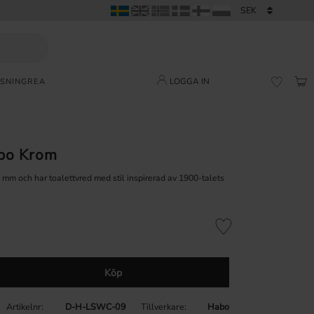
LOGGA IN
SNING
REA
KUN
FAVORI
bo Krom
mm och har toalettvred med stil inspirerad av 1900-talets
Lägg till i favoriter
Köp
Artikelnr
D-H-LSWC-09
Tillverkare
Habo