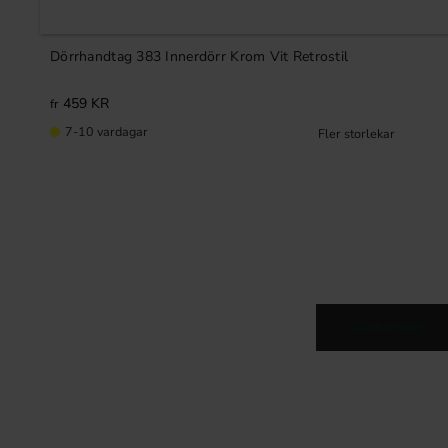
Dörrhandtag 383 Innerdörr Krom Vit Retrostil
459
KR
7-10 vardagar
Dörrhandtag