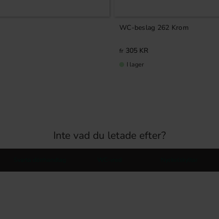
WC-beslag 262 Krom
305
KR
I lager
Inte vad du letade efter?
Svarta dörrhandtag
WC-vred
Nyckelskyltar