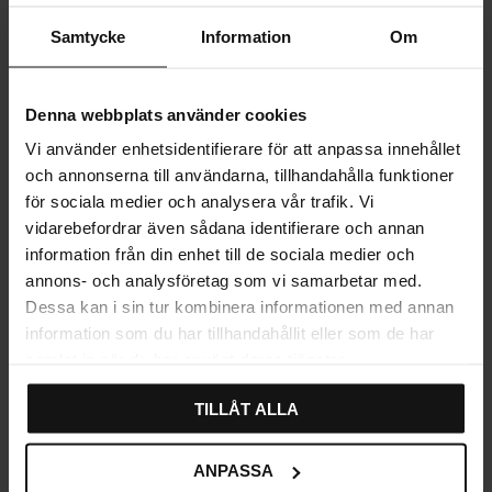
MER INFO
Samtycke
Information
Om
RECENSIONER
Denna webbplats använder cookies
Vi använder enhetsidentifierare för att anpassa innehållet
och annonserna till användarna, tillhandahålla funktioner
för sociala medier och analysera vår trafik. Vi
Relaterade produkter
vidarebefordrar även sådana identifierare och annan
information från din enhet till de sociala medier och
annons- och analysföretag som vi samarbetar med.
Dessa kan i sin tur kombinera informationen med annan
information som du har tillhandahållit eller som de har
samlat in när du har använt deras tjänster.
TILLÅT ALLA
ANPASSA