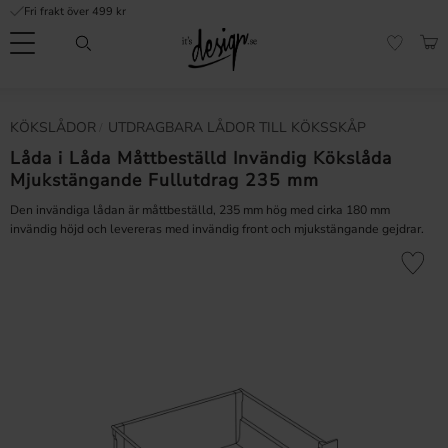
Fri frakt över 499 kr
Meny
KUN
FAVORI
Kundtjänst
Mina
Valuta
KÖKSLÅDOR
UTDRAGBARA LÅDOR TILL KÖKSSKÅP
INFORMATION
sidor |
It's
Låda i Låda Måttbeställd Invändig Kökslåda
Vanliga frågor
Design
Mjukstängande Fullutdrag 235 mm
Inspiration & Tips
Den invändiga lådan är måttbeställd, 235 mm hög med cirka 180 mm
invändig höjd och levereras med invändig front och mjukstängande gejdrar.
r
Lägg till 