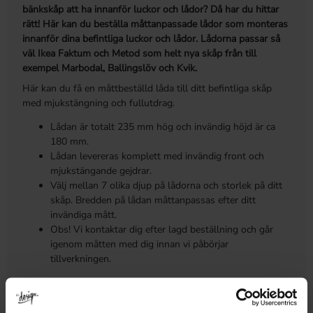
bänkskåp att ha innanför luckor och lådor? Då har du hittar
rätt! Här kan du beställa måttanpassade lådor som monteras
innanför dina befintliga luckor och lådor. Lådorna passar så
väl Ikea Faktum och Metod som helt nya skåp från till
exempel Marbodal, Ballingslöv och Kvik.
Här kan du få en måttbeställd låda till ditt befintliga skåp
med mjukstängning och fullutdrag.
Lådan är totalt 235 mm hög och invändig höjd är ca
180 mm.
Lådan levereras komplett med invändig front och
mjukstängande gejdrar.
Välj mellan 7 olika djup på lådorna och storlek på ditt
skåp. Bredden på lådan måttanpassas efter ditt
invändiga mått.
Obs! Vi kontaktar dig efter lagd beställning och går
igenom måtten med dig innan vi påbörjar
tillverkningen.
MÅTT