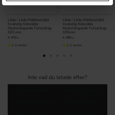
Låda i Låda Måttbeställd
Låda i Låda Måttbeställd
Invändig Kökslåda
Invändig Kökslåda
Mjukstängande Fullutdrag
Mjukstängande Fullutdrag
165 mm
105mm
970
880
KR
KR
1-2 veckor
1-2 veckor
Inte vad du letade efter?
Måttbeställda kökslådor
Lådskenor och utdragssystem
Utdragbara lådor till köksskåp
Kökslådor för IKEA-kök
Kökslådor för Marbodal-kök
Måttanpassad lådinredning