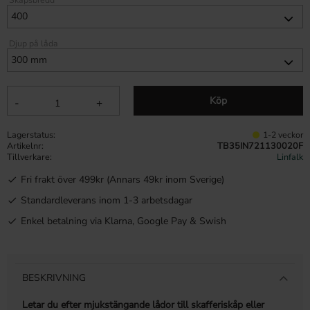
Djup på låda
Köp
-
+
Lagerstatus
1-2 veckor
Artikelnr
TB35IN721130020F
Tillverkare
Linfalk
Fri frakt över 499kr (Annars 49kr inom Sverige)
Standardleverans inom 1-3 arbetsdagar
Enkel betalning via Klarna, Google Pay & Swish
BESKRIVNING
Letar du efter mjukstängande lådor till skafferiskåp eller