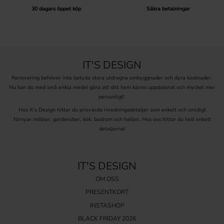
30 dagars öppet köp
Säkra betalningar
IT'S DESIGN
Renovering behöver inte betyda stora utdragna ombyggnader och dyra kostnader.
Nu kan du med små enkla medel göra att ditt hem känns uppdaterat och mycket mer
personligt!
Hos It’s Design hittar du prisvärda inredningsdetaljer som enkelt och smidigt
förnyar möbler, garderober, kök, badrum och hallen. Hos oss hittar du helt enkelt
detaljerna!
IT'S DESIGN
OM OSS
PRESENTKORT
INSTASHOP
BLACK FRIDAY 2026