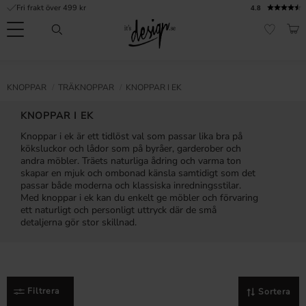
Fri frakt över 499 kr
4.8
Meny
KUN
FAVORI
Kundtjänst
Mina
Valuta
INFORMATION
KNOPPAR
TRÄKNOPPAR
KNOPPAR I EK
sidor |
It's
Vanliga frågor
KNOPPAR I EK
Design
Knoppar i ek är ett tidlöst val som passar lika bra på
Inspiration & Tips
köksluckor och lådor som på byråer, garderober och
andra möbler. Träets naturliga ådring och varma ton
r
skapar en mjuk och ombonad känsla samtidigt som det
passar både moderna och klassiska inredningsstilar.
Med knoppar i ek kan du enkelt ge möbler och förvaring
ett naturligt och personligt uttryck där de små
detaljerna gör stor skillnad.
Filtrera
Sortera