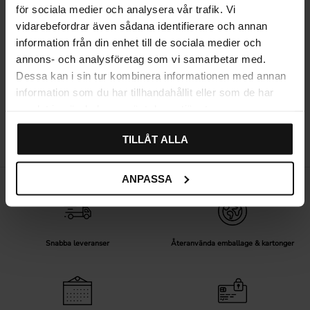
för sociala medier och analysera vår trafik. Vi
Svarta knoppar
Mässingsknoppar
vidarebefordrar även sådana identifierare och annan
information från din enhet till de sociala medier och
Antika knoppar
Läderknoppar
annons- och analysföretag som vi samarbetar med.
Dessa kan i sin tur kombinera informationen med annan
Träknoppar
Porslinsknoppar
information som du har tillhandahållit eller som de har
samlat in när du har använt deras tjänster.
TILLÅT ALLA
ANPASSA
Snabba leveranser
Återanvända emballage & kartonger