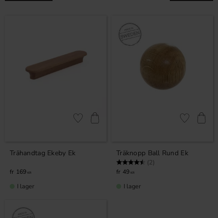
Lägg till i favoriter
Lägg till i fa
Trähandtag Ekeby Ek
Träknopp Ball Rund Ek
Betyg:
4.5 utav 5 stjärnor
(2)
169
49
KR
KR
I lager
I lager