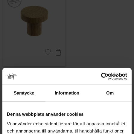
Lägg till i favoriter
Träknopp Yumi Ek
Betyg:
5.0 utav 5 stjärnor
(2)
99
KR
Samtycke
Information
Om
I lager
Denna webbplats använder cookies
Vi använder enhetsidentifierare för att anpassa innehållet
Inte vad du letade efter?
och annonserna till användarna, tillhandahålla funktioner