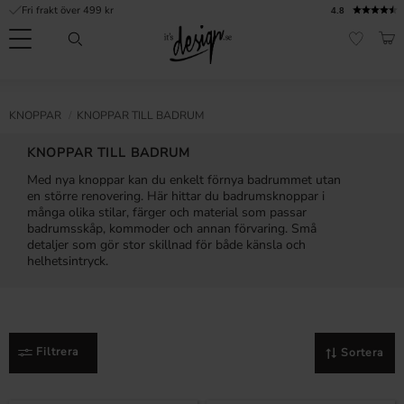
Fri frakt över 499 kr
4.8
Meny
KUN
FAVORI
Kundtjänst
Mina
Valuta
INFORMATION
KNOPPAR
KNOPPAR TILL BADRUM
sidor |
It's
Vanliga frågor
KNOPPAR TILL BADRUM
Design
Med nya knoppar kan du enkelt förnya badrummet utan
Inspiration & Tips
en större renovering. Här hittar du badrumsknoppar i
många olika stilar, färger och material som passar
r
badrumsskåp, kommoder och annan förvaring. Små
detaljer som gör stor skillnad för både känsla och
helhetsintryck.
Filtrera
Sortera