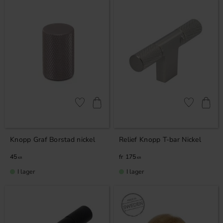
Lägg till i favoriter
Lägg till i fa
Knopp Graf Borstad nickel
Relief Knopp T-bar Nickel
45
175
KR
KR
I lager
I lager