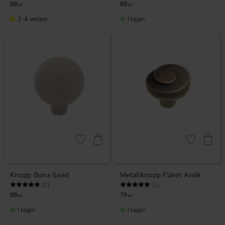
89
89
KR
KR
2-4 veckor
I lager
Lägg till i favoriter
Lägg till i fa
Knopp Bona Sand
Metallknopp Fläret Antik
Betyg:
5.0 utav 5 stjärnor
Betyg:
5.0 utav 5 stjärnor
(2)
(1)
89
79
KR
KR
I lager
I lager