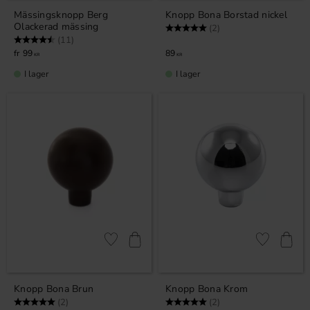
Mässingsknopp Berg
Knopp Bona Borstad nickel
Olackerad mässing
Betyg:
5.0 utav 5 stjärnor
(2)
Betyg:
4.5 utav 5 stjärnor
(11)
99
89
KR
KR
I lager
I lager
Lägg till i favoriter
Lägg till i fa
Knopp Bona Brun
Knopp Bona Krom
Betyg:
5.0 utav 5 stjärnor
Betyg:
5.0 utav 5 stjärnor
(2)
(2)