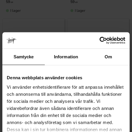
59
59
KR
KR
I lager
I lager
Samtycke
Information
Om
Denna webbplats använder cookies
Lägg till i favoriter
Lägg till i fa
Vi använder enhetsidentifierare för att anpassa innehållet
och annonserna till användarna, tillhandahålla funktioner
för sociala medier och analysera vår trafik. Vi
Knopp Stinsen Antik
Knopp Stinsen Krom
Betyg:
4.7 utav 5 stjärnor
Betyg:
4.7 utav 5 stjärnor
(3)
(3)
vidarebefordrar även sådana identifierare och annan
79
79
information från din enhet till de sociala medier och
KR
KR
annons- och analysföretag som vi samarbetar med.
I lager
I lager
Dessa kan i sin tur kombinera informationen med annan