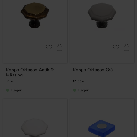
Lägg till i favoriter
Lägg till i fa
Knopp Oktagon Antik &
Knopp Oktagon Grå
Mässing
29
35
KR
KR
I lager
I lager