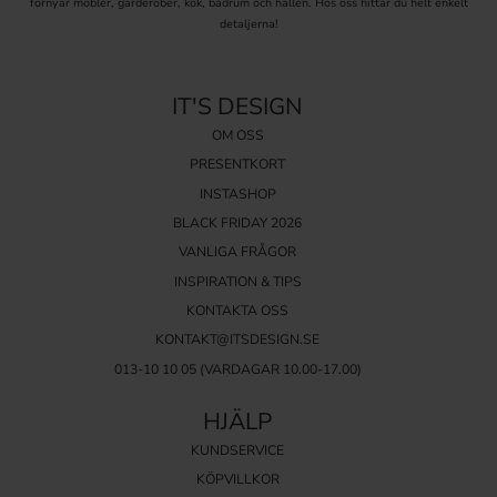
förnyar möbler, garderober, kök, badrum och hallen. Hos oss hittar du helt enkelt
detaljerna!
IT'S DESIGN
OM OSS
PRESENTKORT
INSTASHOP
BLACK FRIDAY 2026
VANLIGA FRÅGOR
INSPIRATION & TIPS
KONTAKTA OSS
KONTAKT@ITSDESIGN.SE
013-10 10 05
(VARDAGAR 10.00-17.00)
HJÄLP
KUNDSERVICE
KÖPVILLKOR