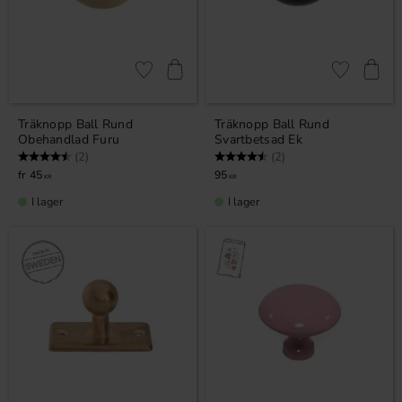
Lägg till i favoriter
Lägg till i fa
Träknopp Ball Rund
Träknopp Ball Rund
Obehandlad Furu
Svartbetsad Ek
Betyg:
4.5 utav 5 stjärnor
Betyg:
4.5 utav 5 stjärnor
(2)
(2)
45
95
KR
KR
I lager
I lager