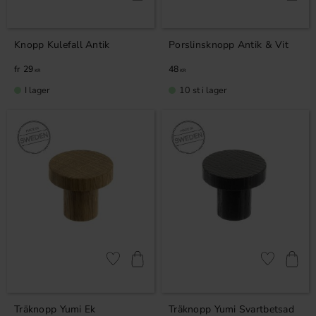
Knopp Kulefall Antik
Porslinsknopp Antik & Vit
29
48
KR
KR
I lager
10 st i lager
Lägg till i favoriter
Lägg till i fa
Träknopp Yumi Ek
Träknopp Yumi Svartbetsad