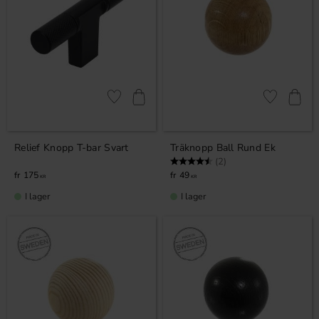
Lägg till i favoriter
Lägg till i fa
Relief Knopp T-bar Svart
Träknopp Ball Rund Ek
Betyg:
4.5 utav 5 stjärnor
(2)
175
49
KR
KR
I lager
I lager