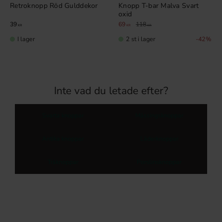
Retroknopp Röd Gulddekor
Knopp T-bar Malva Svart
oxid
39
69
118
KR
KR
KR
I lager
2 st i lager
42
%
Inte vad du letade efter?
Svarta knoppar
Mässingsknoppar
Antika knoppar
Läderknoppar
Träknoppar
Porslinsknoppar