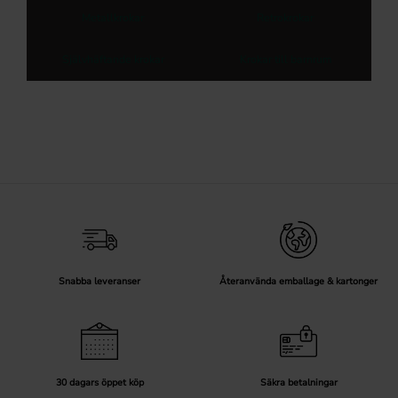
Metallkrokar
Retrokrokar
Självhäftande krokar
Krokar till barnrum
Snabba leveranser
Återanvända emballage & kartonger
30 dagars öppet köp
Säkra betalningar