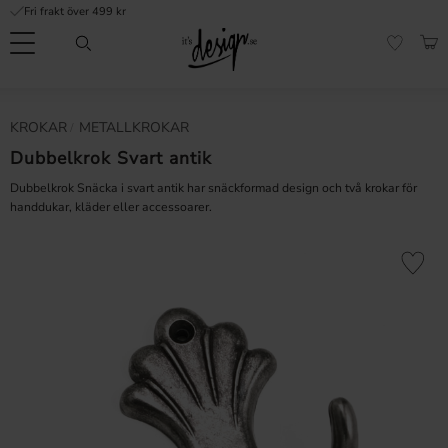
Fri frakt över 499 kr
Meny
KUN
FAVORI
Kundtjänst
Mina
Valuta
KROKAR
METALLKROKAR
INFORMATION
sidor |
It's
Dubbelkrok Svart antik
Vanliga frågor
Design
Dubbelkrok Snäcka i svart antik har snäckformad design och två krokar för
Inspiration & Tips
handdukar, kläder eller accessoarer.
r
Lägg till 