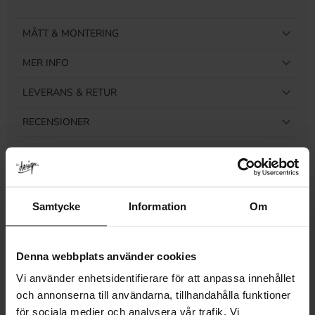
MÅTT & MONTERING
MER INFO
LEVERANS & RETUR
RECENSIONER
Relaterade produkter
Samtycke
Information
Om
Denna webbplats använder cookies
Vi använder enhetsidentifierare för att anpassa innehållet
och annonserna till användarna, tillhandahålla funktioner
för sociala medier och analysera vår trafik. Vi