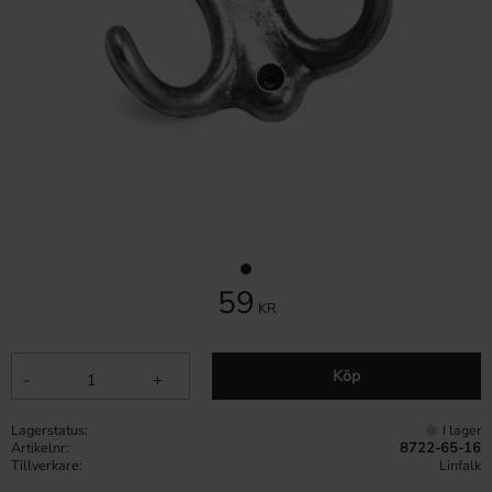
59
KR
Köp
-
+
Lagerstatus
I lager
Artikelnr
8722-65-16
Tillverkare
Linfalk