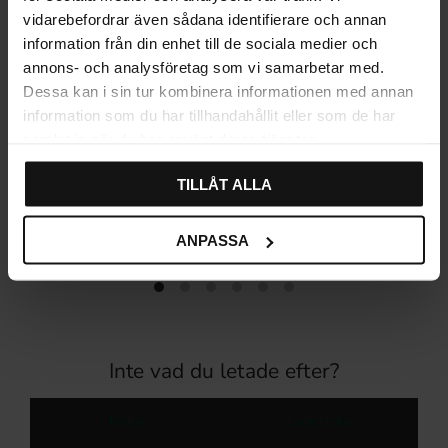
vidarebefordrar även sådana identifierare och annan
information från din enhet till de sociala medier och
annons- och analysföretag som vi samarbetar med.
Dessa kan i sin tur kombinera informationen med annan
information som du har tillhandahållit eller som de har
samlat in när du har använt deras tjänster.
Etikettskylt Skålhandtag
Knopp Svart Antik
TILLÅT ALLA
Svart Antik
79
89
KR
KR
ANPASSA
I lager
I lager
Inte vad du letade efter?
Krokar
Läderkrokar