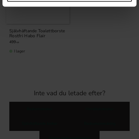
Självhäftande Toalettborste
Rostfri Habo Flair
499
KR
I lager
Inte vad du letade efter?
Badrumskrokar
Handdukskrokar
Självhäftande krokar
Badrumsinredning
Övriga badrumstillbehör