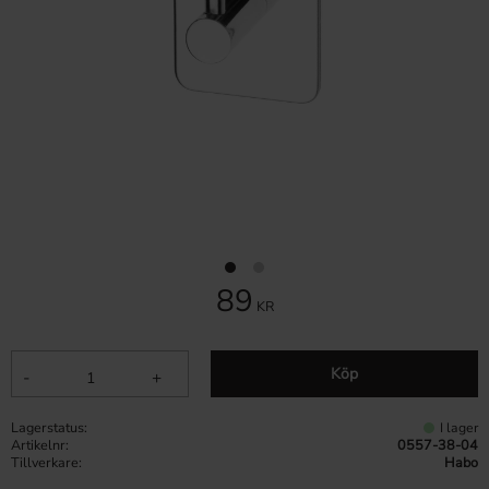
89
KR
Köp
-
+
Lagerstatus
I lager
Artikelnr
0557-38-04
Tillverkare
Habo