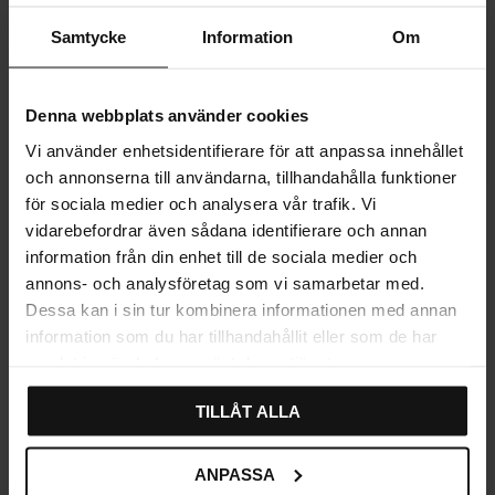
Samtycke
Information
Om
Denna webbplats använder cookies
Vi använder enhetsidentifierare för att anpassa innehållet
och annonserna till användarna, tillhandahålla funktioner
för sociala medier och analysera vår trafik. Vi
Självhäftande Krokrad
Självhäftande Dubbelkrok
Rostfri Habo Flair
Rostfri Habo Flair
vidarebefordrar även sådana identifierare och annan
299
179
KR
KR
information från din enhet till de sociala medier och
I lager
I lager
annons- och analysföretag som vi samarbetar med.
Dessa kan i sin tur kombinera informationen med annan
information som du har tillhandahållit eller som de har
samlat in när du har använt deras tjänster.
TILLÅT ALLA
ANPASSA