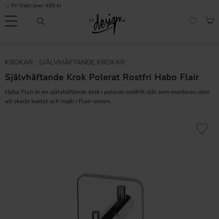
Fri frakt över 499 kr
Meny
KUN
FAVORI
Kundtjänst
Mina
Valuta
KROKAR
SJÄLVHÄFTANDE KROKAR
INFORMATION
sidor |
It's
Självhäftande Krok Polerat Rostfri Habo Flair
Vanliga frågor
Design
Habo Flair är en självhäftande krok i polerat rostfritt stål som monteras utan
Inspiration & Tips
att skada kaklet och ingår i Flair-serien.
r
Lägg till 