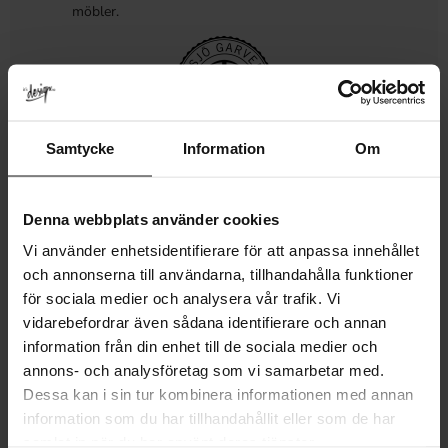
möbler.
Samtycke
Information
Om
Se alla våra kökshandtag här!
MÅTT & MONTERING
Denna webbplats använder cookies
MER INFO
Vi använder enhetsidentifierare för att anpassa innehållet
och annonserna till användarna, tillhandahålla funktioner
LEVERANS & RETUR
för sociala medier och analysera vår trafik. Vi
vidarebefordrar även sådana identifierare och annan
RECENSIONER
information från din enhet till de sociala medier och
annons- och analysföretag som vi samarbetar med.
Dessa kan i sin tur kombinera informationen med annan
information som du har tillhandahållit eller som de har
samlat in när du har använt deras tjänster.