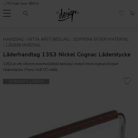
Fri frakt över 499 kr
Meny
KUN
FAVORI
Kundtjänst
Mina
Valuta
HANDTAG
HITTA RÄTT BESLAG
SORTERA EFTER MATERIAL
INFORMATION
sidor |
LÄDERHANDTAG
It's
Vanliga frågor
Design
Läderhandtag 1353 Nickel Cognac Läderstycke
Inspiration & Tips
1353 är ett stilrent minimalistiskt beslag i nickel med cognacsfärgat
läderstycke. Finns i två CC-mått.
r
Lägg till 
SVENSKT LÄDER