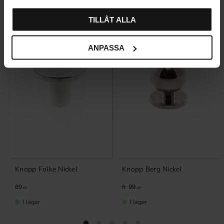
Relaterade produkter
TILLÅT ALLA
ANPASSA
Knopp Folke Nickel
Knopp Berg Nickel
89
99
KR
KR
I lager
I lager