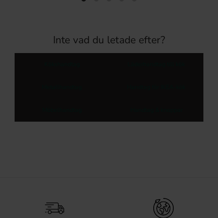
Inte vad du letade efter?
Kökshandtag
Läderhandtag till kök
Metallhandtag
Handtag för IKEA-kök
Möbelhandtag
Handtag & knoppar