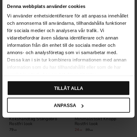
Denna webbplats använder cookies
Relaterade produkter
Vi använder enhetsidentifierare för att anpassa innehållet
och annonserna till användarna, tillhandahålla funktioner
för sociala medier och analysera vår trafik. Vi
vidarebefordrar även sådana identifierare och annan
information från din enhet till de sociala medier och
annons- och analysföretag som vi samarbetar med.
Dessa kan i sin tur kombinera informationen med annan
information som du har tillhandahållit eller som de har
samlat in när du har använt deras tjänster.
TILLÅT ALLA
ANPASSA
Kökshandtag Stångebro
Minimalistiskt Knopp
Rostfri look
Rostfri look
79
24
39
KR
KR
KR