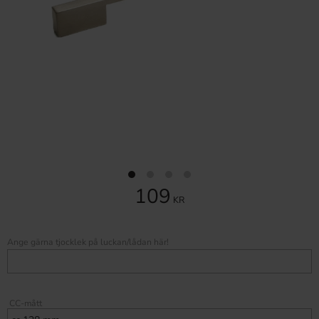
109
KR
Ange gärna tjocklek på luckan/lådan här!
CC-mått