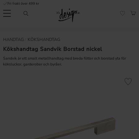
Fri frakt över 499 kr
Meny
KUN
FAVORI
Kundtjänst
Mina
Valuta
HANDTAG
KÖKSHANDTAG
INFORMATION
sidor |
It's
Kökshandtag Sandvik Borstad nickel
Vanliga frågor
Design
Sandvik är ett smalt metallhandtag med breda fötter och borstad yta för
Inspiration & Tips
köksluckor, garderober och byråer.
r
Lägg till 