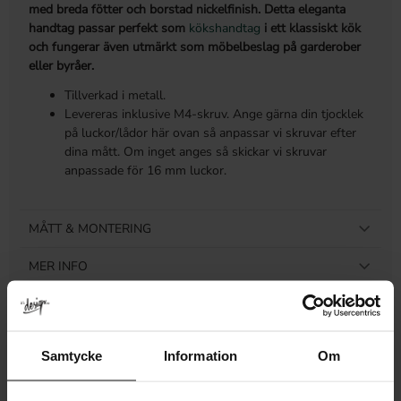
med breda fötter och borstad nickelfinish. Detta eleganta
handtag passar perfekt som
kökshandtag
i ett klassiskt kök
och fungerar även utmärkt som möbelbeslag på garderober
eller byråer.
Tillverkad i metall.
Levereras inklusive M4-skruv. Ange gärna din tjocklek
på luckor/lådor här ovan så anpassar vi skruvar efter
dina mått. Om inget anges så skickar vi skruvar
anpassade för 16 mm luckor.
MÅTT & MONTERING
MER INFO
LEVERANS & RETUR
RECENSIONER
Samtycke
Information
Om