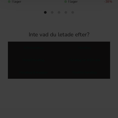
I lager
I lager
38
%
Inte vad du letade efter?
Kökshandtag
Handtag
Metallhandtag
Handtag för IKEA-kök
Handtag & knoppar
Rostfria handtag