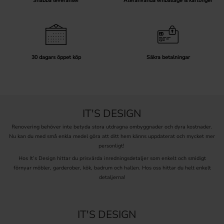
Snabba leveranser
Återanvända emballage & kartonger
30 dagars öppet köp
Säkra betalningar
IT'S DESIGN
Renovering behöver inte betyda stora utdragna ombyggnader och dyra kostnader.
Nu kan du med små enkla medel göra att ditt hem känns uppdaterat och mycket mer
personligt!
Hos It’s Design hittar du prisvärda inredningsdetaljer som enkelt och smidigt
förnyar möbler, garderober, kök, badrum och hallen. Hos oss hittar du helt enkelt
detaljerna!
IT'S DESIGN