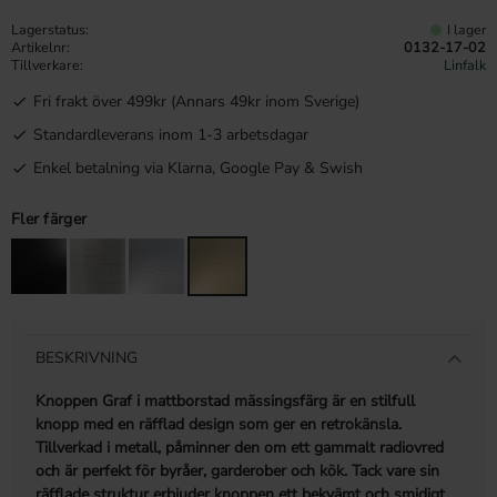
Lagerstatus
I lager
Artikelnr
0132-17-02
Tillverkare
Linfalk
Fri frakt över 499kr (Annars 49kr inom Sverige)
Standardleverans inom 1-3 arbetsdagar
Enkel betalning via Klarna, Google Pay & Swish
Fler färger
BESKRIVNING
Knoppen Graf i mattborstad mässingsfärg är en stilfull
knopp med en räfflad design som ger en retrokänsla.
Tillverkad i metall, påminner den om ett gammalt radiovred
och är perfekt för byråer, garderober och kök. Tack vare sin
räfflade struktur erbjuder knoppen ett bekvämt och smidigt