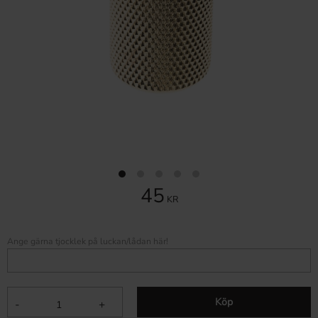
45
KR
Ange gärna tjocklek på luckan/lådan här!
Köp
-
+