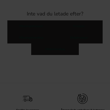
Inte vad du letade efter?
Mässingsknoppar
Knoppar
Mässingshandtag
Skåpknoppar
Möbelhandtag