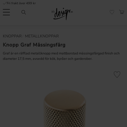
Fri frakt över 499 kr
Meny
KUN
FAVORI
Kundtjänst
Mina
Valuta
KNOPPAR
METALLKNOPPAR
INFORMATION
sidor |
It's
Knopp Graf Mässingsfärg
Vanliga frågor
Design
Graf är en räfflad metallknopp med mattborstad mässingsfärgad finish och
Inspiration & Tips
diameter 17,5 mm, avsedd för kök, byråer och garderober.
r
Lägg till 