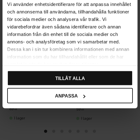
Vi använder enhetsidentifierare för att anpassa innehållet
och annonserna till användarna, tillhandahålla funktioner
för sociala medier och analysera vår trafik. Vi
vidarebefordrar även sådana identifierare och annan
information från din enhet till de sociala medier och
annons- och analysföretag som vi samarbetar med.
Dessa kan i sin tur kombinera informationen med annan
information som du har tillhandahållit eller som de har
samlat in när du har använt deras tjänster.
TILLÅT ALLA
ANPASSA
Knopp Bona Guldpläterad
Rund köksknopp 1014
Mässingsfärg
89
59
KR
KR
I lager
I lager