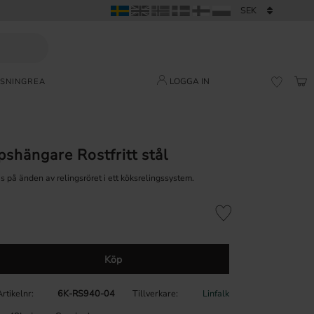
LOGGA IN
SNING
REA
KUN
FAVORI
shängare Rostfritt stål
ras på änden av relingsröret i ett köksrelingssystem.
Lägg till i favoriter
Köp
Artikelnr
6K-RS940-04
Tillverkare
Linfalk