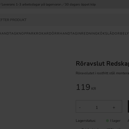
Leverans 1-3 arbetsdagar på lagervaror
30 dagars öppet köp
HANDTAG
KNOPPAR
KROKAR
DÖRRHANDTAG
INREDNING
KÖKSLÅDOR
BELY
a
FRI
Röravslut Redskap
FRAKT
ÖVER
Röravslutet i rostfritt stål monte
499KR
119
30
KR
DAGAR
ÖPPET
KÖP
-
+
Lagerstatus
SNABB
I lager
LEVERANS