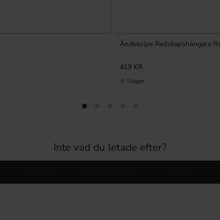
Ändstolpe Redskapshängare Ro
419
KR
I lager
Inte vad du letade efter?
Kroklister
Redskapshängare
Krokar