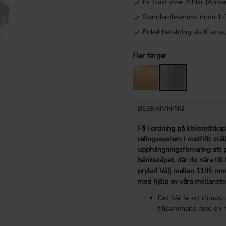
Fri frakt över 499kr (Anna
Standardleverans inom 1-
Enkel betalning via Klarn
Fler färger
BESKRIVNING
Få i ordning på köksredskap
relingssystem i rostfritt st
upphängningsförvaring att pl
bänkskåpet, där du nära til
prylar! Välj mellan 1195 mm 
med hjälp av våra mellansto
Det här är ett röravsl
tillsammans med en m