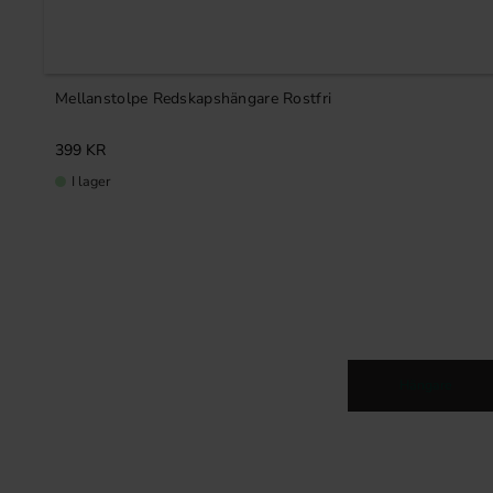
Mellanstolpe Redskapshängare Rostfri
399
KR
I lager
Hängare