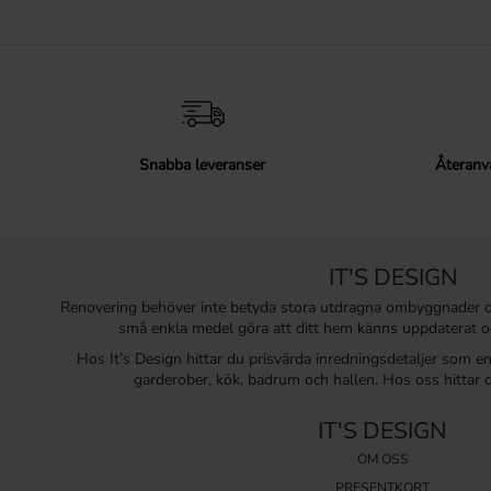
Snabba leveranser
Återanv
IT'S DESIGN
Renovering behöver inte betyda stora utdragna ombyggnader 
små enkla medel göra att ditt hem känns uppdaterat o
Hos It’s Design hittar du prisvärda inredningsdetaljer som e
garderober, kök, badrum och hallen. Hos oss hittar d
IT'S DESIGN
OM OSS
PRESENTKORT