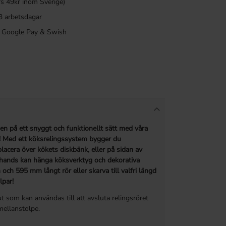
rs 49kr inom Sverige)
3 arbetsdagar
a, Google Pay & Swish
en på ett snyggt och funktionellt sätt med våra
ål! Med ett köksrelingssystem bygger du
acera över kökets diskbänk, eller på sidan av
l hands kan hänga köksverktyg och dekorativa
och 595 mm långt rör eller skarva till valfri längd
lpar!
ut som kan användas till att avsluta relingsröret
ellanstolpe.