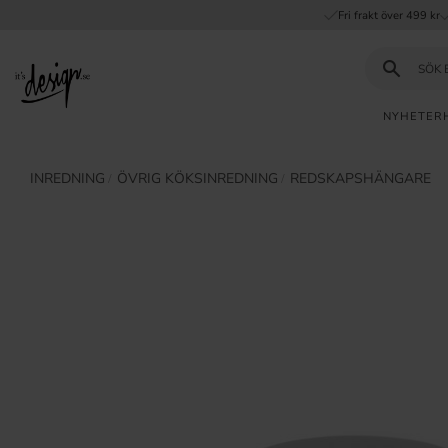
Fri frakt över 499 kr
NYHETER
Kundtjänst
Mina
Valut
INREDNING
ÖVRIG KÖKSINREDNING
REDSKAPSHÄNGARE
INFORMATION
sidor |
It's
Vanliga frågor
Design
Inspiration & Tips
TAG