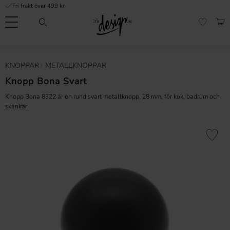
Fri frakt över 499 kr
Meny
KUN
FAVORI
Kundtjänst
Mina
Valuta
KNOPPAR
METALLKNOPPAR
INFORMATION
sidor |
It's
Knopp Bona Svart
Vanliga frågor
Design
Knopp Bona 8322 är en rund svart metallknopp, 28 mm, för kök, badrum och
Inspiration & Tips
skänkar.
r
Lägg till 