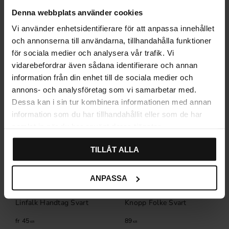
Denna webbplats använder cookies
Relaterade produkter
Vi använder enhetsidentifierare för att anpassa innehållet
och annonserna till användarna, tillhandahålla funktioner
för sociala medier och analysera vår trafik. Vi
vidarebefordrar även sådana identifierare och annan
information från din enhet till de sociala medier och
annons- och analysföretag som vi samarbetar med.
Dessa kan i sin tur kombinera informationen med annan
information som du har tillhandahållit eller som de har
samlat in när du har använt deras tjänster.
TILLÅT ALLA
ANPASSA
Linfalk Handtag Svart
Knopp Folke Svart
45
89
KR
KR