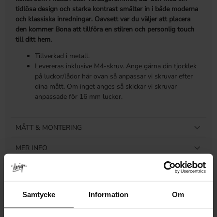
tidlösa design och starka kontrast smälter in i både moderna
och klassiska inredningar. Oavsett var du väljer att placera
den kommer Bona att tillföra en stilren och personlig touch
till ditt hem.
Tillverkad i metall.
Levereras inklusive M4-skruv. Ange gärna din tjocklek
på luckor/lådor här ovan så anpassar vi skruvar efter
dina mått. Om inget anges så skickar vi skruvar
anpassade för 16 mm luckor.
MÅTT & MONTERING
MER INFO
LEVERANS & RETUR
RECENSIONER
Samtycke
Information
Om