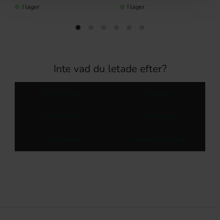
I lager
I lager
Inte vad du letade efter?
Svarta knoppar
Knoppar
Svarta handtag
Skåpknoppar
Möbelhandtag
Handtag & knoppar