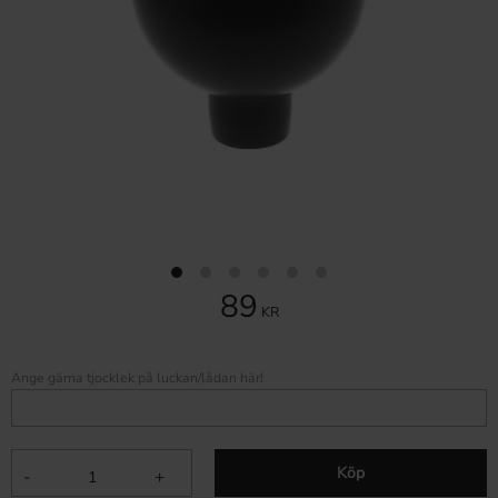
89
KR
Ange gärna tjocklek på luckan/lådan här!
Köp
-
+