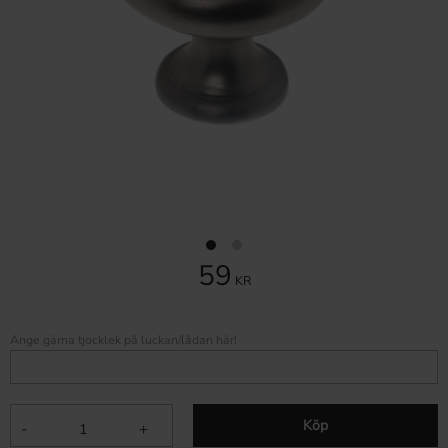
59
KR
Ange gärna tjocklek på luckan/lådan här!
Köp
-
+