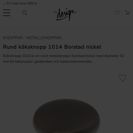
Fri frakt över 499 kr
Meny
KUN
FAVORI
Kundtjänst
Mina
Valuta
KNOPPAR
METALLKNOPPAR
INFORMATION
sidor |
It's
Rund köksknopp 1014 Borstad nickel
Vanliga frågor
Design
Köksknopp 1014 är en rund metallknopp i borstad nickel med diameter 32
Inspiration & Tips
mm för köksluckor, garderober och badrumskommoder.
r
Lägg till 