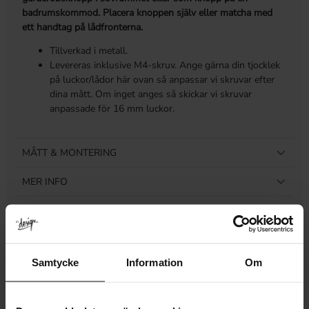
badrumskommod. Placera knoppen själv eller matcha med
ett handtag på lådfronterna.
Tillverkad i metall.
Levereras inklusive M4-skruv. Ange gärna din tjocklek
på luckor/lådor här ovan så anpassar vi skruvar efter
dina mått. Om inget anges så skickar vi skruvar
anpassade för 16 mm luckor.
MÅTT & MONTERING
MER INFO
LEVERANS & RETUR
RECENSIONER
Samtycke
Information
Om