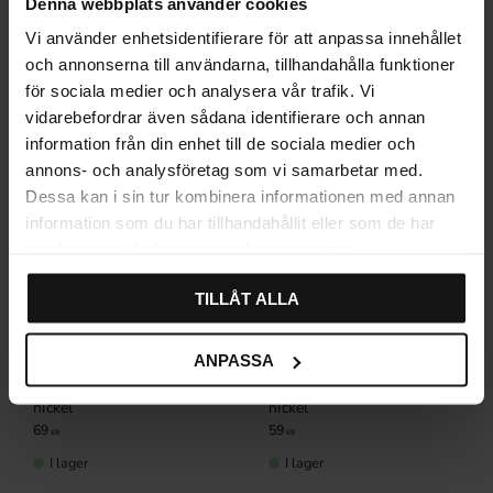
Denna webbplats använder cookies
Relaterade produkter
Vi använder enhetsidentifierare för att anpassa innehållet
och annonserna till användarna, tillhandahålla funktioner
för sociala medier och analysera vår trafik. Vi
vidarebefordrar även sådana identifierare och annan
information från din enhet till de sociala medier och
annons- och analysföretag som vi samarbetar med.
Dessa kan i sin tur kombinera informationen med annan
information som du har tillhandahållit eller som de har
samlat in när du har använt deras tjänster.
TILLÅT ALLA
ANPASSA
Skålhandtag 3158 Borstad
Oval knopp 4010 Borstad
nickel
nickel
69
59
KR
KR
I lager
I lager