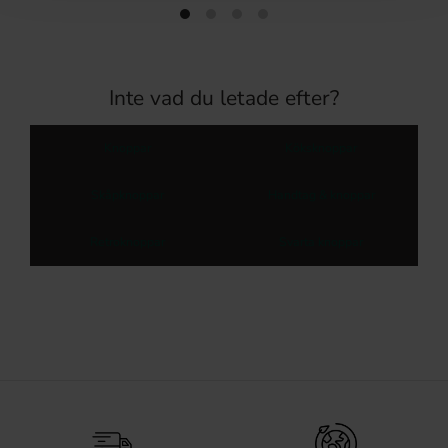
Inte vad du letade efter?
Knoppar
Köksknoppar
Skåpknoppar
Handtag & knoppar
Retroknoppar
Svarta knoppar