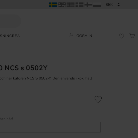
LOGGA IN
SNING
REA
KUN
FAVORI
60 NCS s 0502Y
 och har kulören NCS S 0502-Y. Den används i kök, hall
Lägg till i favoriter
dan här!