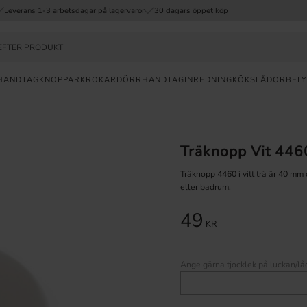
Leverans 1-3 arbetsdagar på lagervaror
30 dagars öppet köp
HANDTAG
KNOPPAR
KROKAR
DÖRRHANDTAG
INREDNING
KÖKSLÅDOR
BELY
a
FRI
Träknopp Vit 44
FRAKT
ÖVER
Träknopp 4460 i vitt trä är 40 mm
499KR
eller badrum.
30
49
DAGAR
KR
ÖPPET
KÖP
Ange gärna tjocklek på luckan/lå
SNABB
LEVERANS