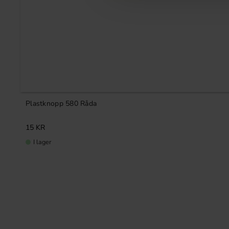
Plastknopp 580 Råda
15
KR
I lager