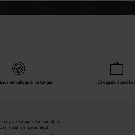
noppar
Ekhandtag
Trähandtag
Skåpkno
ända emballage & kartonger
30 dagars öppet kö
och dyra kostnader. Nu kan du med
ch mycket mer personligt!