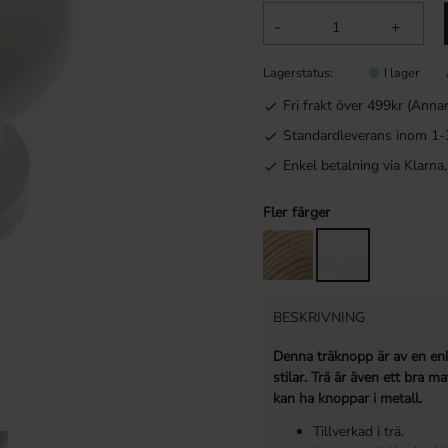
-
+
Lagerstatus
I lager
Fri frakt över 499kr (Anna
Standardleverans inom 1-
Enkel betalning via Klarn
Fler färger
BESKRIVNING
Denna träknopp är av en enk
stilar. Trä är även ett bra m
kan ha knoppar i metall.
Tillverkad i trä.