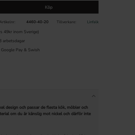
Köp
Artikelnr
4460-40-20
Tillverkare
Linfalk
rs 49kr inom Sverige)
3 arbetsdagar
a, Google Pay & Swish
el design och passar de flesta kök, möbler och
aterial om du är känslig mot nickel och därför inte