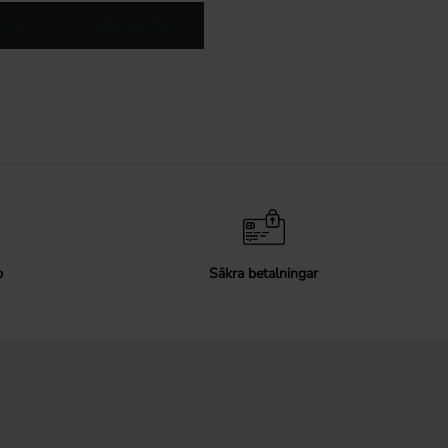
ppar
Möbelhandtag
p
Säkra betalningar