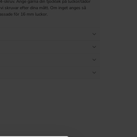
4-skruv. Ange gärna din tjocklek på luckor/lådor
vi skruvar efter dina mått. Om inget anges så
passade för 16 mm luckor.