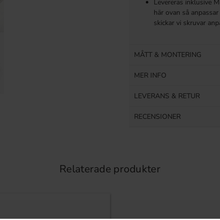
Levereras inklusive M
här ovan så anpassar 
skickar vi skruvar an
MÅTT & MONTERING
MER INFO
LEVERANS & RETUR
RECENSIONER
Relaterade produkter