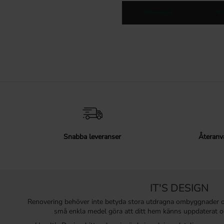
Träknoppar
K
Snabba leveranser
Återanv
IT'S DESIGN
Renovering behöver inte betyda stora utdragna ombyggnader 
små enkla medel göra att ditt hem känns uppdaterat o