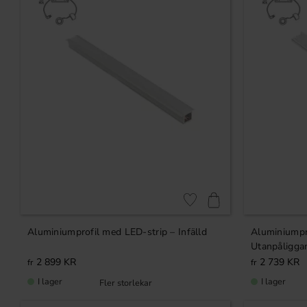
R
Lägg till i favoriter
Aluminiumprofil med LED-strip – Infälld
Aluminiumpr
Utanpåligga
2 899
KR
2 739
KR
I lager
I lager