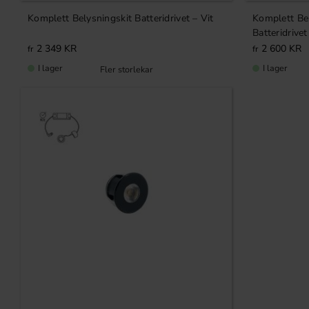
Komplett Belysningskit Batteridrivet – Vit
Komplett Bel
Batteridrivet
2 349
KR
2 600
KR
I lager
I lager