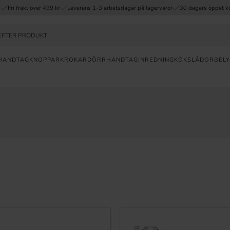
Fri frakt över 499 kr
Leverans 1-3 arbetsdagar på lagervaror
30 dagars öppet k
HANDTAG
KNOPPAR
KROKAR
DÖRRHANDTAG
INREDNING
KÖKSLÅDOR
BELY
a
FRI
FRAKT
ÖVER
499KR
30
DAGAR
ÖPPET
KÖP
SNABB
LEVERANS