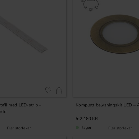
Lägg till i favoriter
ofil med LED-strip –
Komplett belysningskit LED – 
nde
2 180
KR
I lager