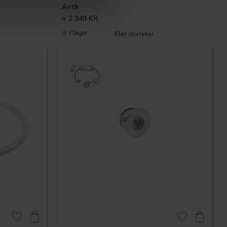
Antik
2 349
KR
I lager
Lägg till i favoriter
Lägg till i favori