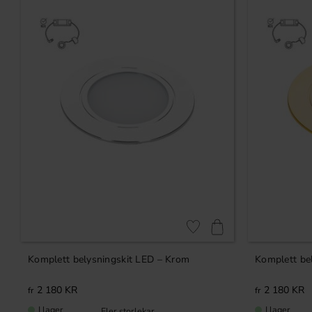
Lägg till i favoriter
Komplett belysningskit LED – Krom
Komplett be
2 180
KR
2 180
KR
I lager
I lager