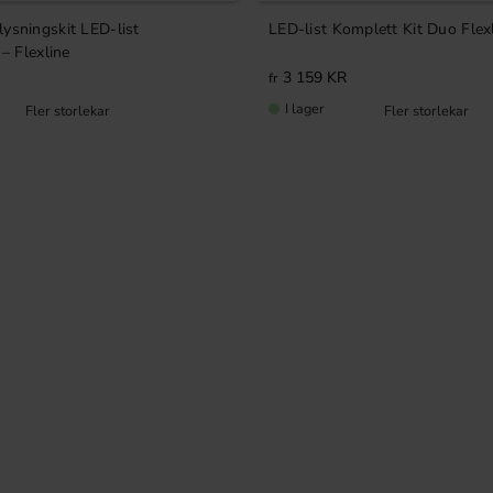
ysningskit LED-list
LED-list Komplett Kit Duo Flex
 – Flexline
3 159
KR
I lager