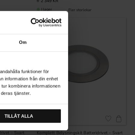
2 349
KR
I lager
Om
andahålla funktioner för
n information från din enhet
 tur kombinera informationen
deras tjänster.
TILLÅT ALLA
Lägg till i favoriter
Lägg till i favori
rivet – Svart
Komplett Belysningskit Batteridrivet – Svart