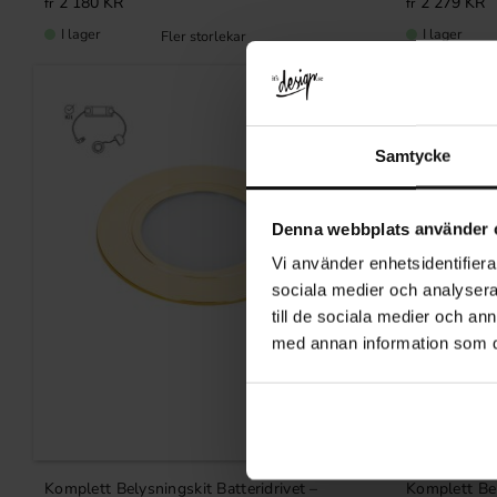
2 180
KR
2 279
KR
I lager
I lager
Samtycke
Denna webbplats använder 
Vi använder enhetsidentifierar
sociala medier och analysera 
till de sociala medier och a
med annan information som du 
Lägg till i favoriter
Komplett Belysningskit Batteridrivet –
Komplett Bel