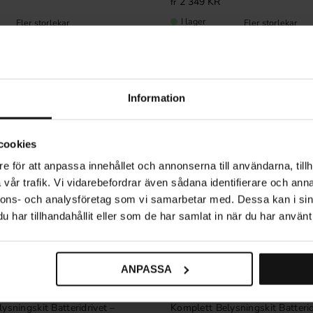
2 349
KR
I lager
Information
cookies
e för att anpassa innehållet och annonserna till användarna, tillh
vår trafik. Vi vidarebefordrar även sådana identifierare och anna
nnons- och analysföretag som vi samarbetar med. Dessa kan i sin
har tillhandahållit eller som de har samlat in när du har använt 
ANPASSA
Lägg till i favoriter
ysningskit Batteridrivet –
Komplett Belysningskit Batterid