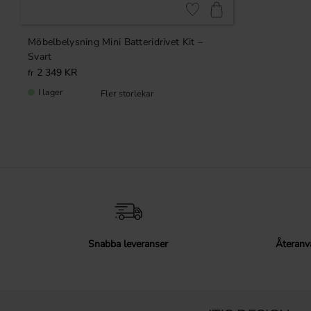
Lägg till i favoriter
Möbelbelysning Mini Batteridrivet Kit –
Svart
2 349
KR
I lager
Snabba leveranser
Återanv