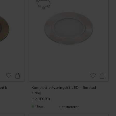
Lägg till i favoriter
Lägg till i favori
Antik
Komplett belysningskit LED – Borstad
nickel
2 180
KR
I lager