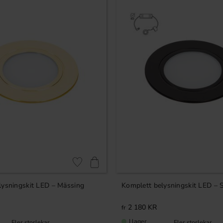
Lägg till i favoriter
lysningskit LED – Mässing
Komplett belysningskit LED – 
2 180
KR
I lager