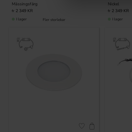
Mässingsfärg
Nickel
2 349
KR
2 349
KR
I lager
I lager
Lägg till i favoriter