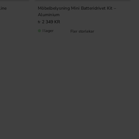
line
Möbelbelysning Mini Batteridrivet Kit –
Aluminium
2 349
KR
I lager