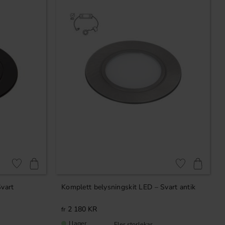
Lägg till i favoriter
Lägg till i favori
Svart
Komplett belysningskit LED – Svart antik
2 180
KR
I lager