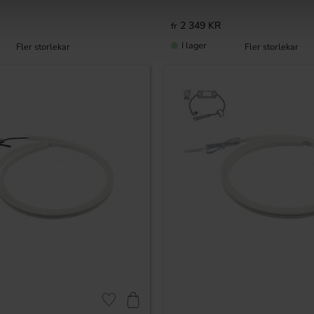
2 349
KR
I lager
Lägg till i favoriter