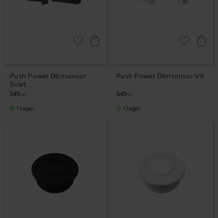
Lägg till i favoriter
Lägg till i fa
Push Power Dörrsensor
Push Power Dörrsensor Vit
Svart
549
549
KR
KR
I lager
I lager