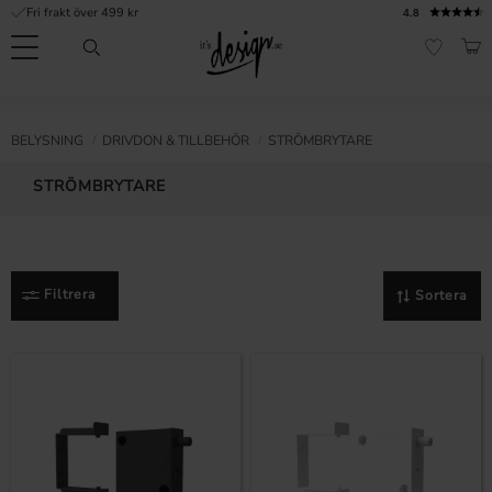
Fri frakt över 499 kr
4.8
Meny
KUN
FAVORI
Kundtjänst
Mina
Valuta
INFORMATION
BELYSNING
DRIVDON & TILLBEHÖR
STRÖMBRYTARE
sidor |
It's
Vanliga frågor
STRÖMBRYTARE
Design
Inspiration & Tips
r
Filtrera
Sortera