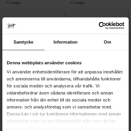
I lager
I lager
Samtycke
Information
Om
Denna webbplats använder cookies
Vi använder enhetsidentifierare för att anpassa innehållet
Lägg till i favoriter
Lägg till i fa
och annonserna till användarna, tillhandahålla funktioner
för sociala medier och analysera vår trafik. Vi
vidarebefordrar även sådana identifierare och annan
Push Power Strömbrytare
Strömbrytare Kontrollbox
Vit 4-väg
Svart
information från din enhet till de sociala medier och
980
739
KR
KR
annons- och analysföretag som vi samarbetar med.
I lager
I lager
Dessa kan i sin tur kombinera informationen med annan
information som du har tillhandahållit eller som de har
samlat in när du har använt deras tjänster.