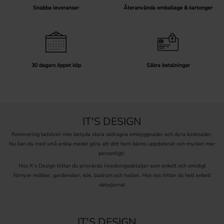
Snabba leveranser
Återanvända emballage & kartonger
30 dagars öppet köp
Säkra betalningar
IT'S DESIGN
Renovering behöver inte betyda stora utdragna ombyggnader och dyra kostnader.
Nu kan du med små enkla medel göra att ditt hem känns uppdaterat och mycket mer
personligt!
Hos It’s Design hittar du prisvärda inredningsdetaljer som enkelt och smidigt
förnyar möbler, garderober, kök, badrum och hallen. Hos oss hittar du helt enkelt
detaljerna!
IT'S DESIGN