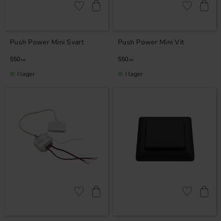
Lägg till i favoriter
Lägg till i fa
Push Power Mini Svart
Push Power Mini Vit
550
550
KR
KR
I lager
I lager
Lägg till i favoriter
Lägg till i fa