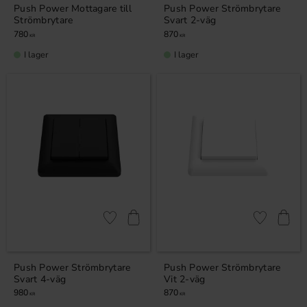
Push Power Mottagare till
Push Power Strömbrytare
Strömbrytare
Svart 2-väg
780
870
KR
KR
I lager
I lager
Lägg till i favoriter
Lägg till i fa
Push Power Strömbrytare
Push Power Strömbrytare
Svart 4-väg
Vit 2-väg
980
870
KR
KR