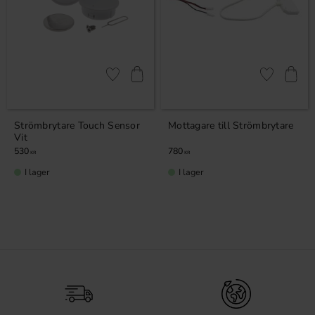
Lägg till i favoriter
Lägg till i fa
Strömbrytare Touch Sensor
Mottagare till Strömbrytare
Vit
530
780
KR
KR
I lager
I lager