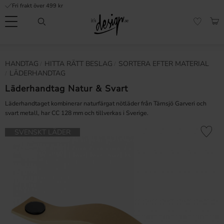
Fri frakt över 499 kr
Meny
KUN
FAVORI
Kundtjänst
Mina
Valuta
HANDTAG
HITTA RÄTT BESLAG
SORTERA EFTER MATERIAL
INFORMATION
sidor |
LÄDERHANDTAG
It's
Vanliga frågor
Design
Läderhandtag Natur & Svart
Inspiration & Tips
Läderhandtaget kombinerar naturfärgat nötläder från Tärnsjö Garveri och
svart metall, har CC 128 mm och tillverkas i Sverige.
r
Lägg till 
SVENSKT LÄDER