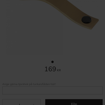
169
KR
Ange gärna tjocklek på luckan/lådan här!
Köp
-
+