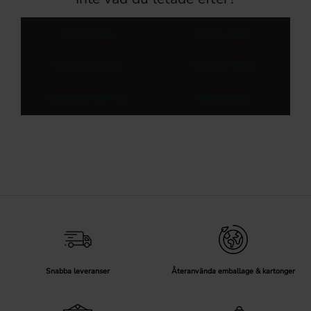
Kökshandtag
Läderhandtag
Svarta köksbeslag
Handtag i metall
Handtag för IKEA-kök
Möbelhandtag
Snabba leveranser
Återanvända emballage & kartonger