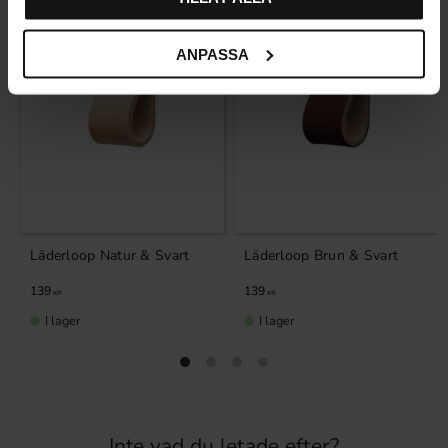
ANPASSA
Läderloop Natur & Svart
Läderloop Brun & Svart
139
139
KR
KR
I lager
I lager
Inte vad du letade efter?