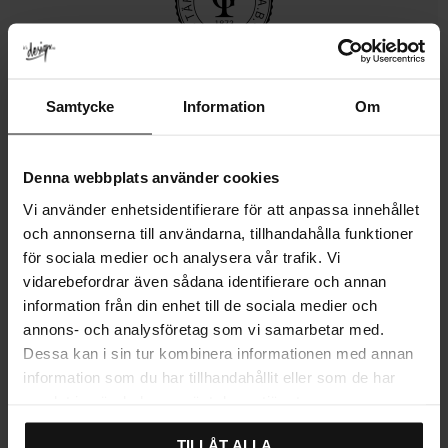
Se alla våra kökshandtag här!
Samtycke
Information
Om
MÅTT & MONTERING
MER INFO
Denna webbplats använder cookies
LEVERANS & RETUR
Vi använder enhetsidentifierare för att anpassa innehållet
och annonserna till användarna, tillhandahålla funktioner
RECENSIONER
för sociala medier och analysera vår trafik. Vi
vidarebefordrar även sådana identifierare och annan
information från din enhet till de sociala medier och
annons- och analysföretag som vi samarbetar med.
Dessa kan i sin tur kombinera informationen med annan
Relaterade produkter
information som du har tillhandahållit eller som de har
samlat in när du har använt deras tjänster.
SVENSKT LÄDER
SVENSKT LÄDER
TILLÅT ALLA